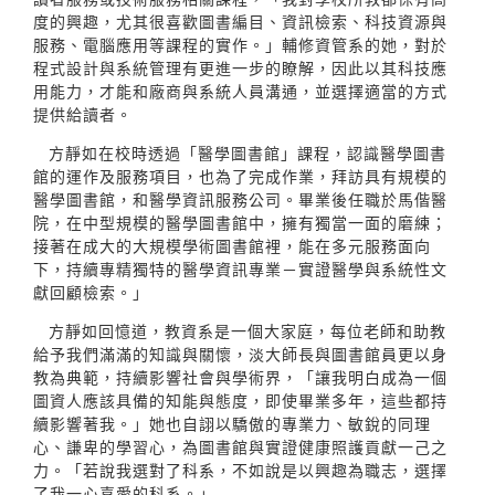
度的興趣，尤其很喜歡圖書編目、資訊檢索、科技資源與
服務、電腦應用等課程的實作。」輔修資管系的她，對於
程式設計與系統管理有更進一步的瞭解，因此以其科技應
用能力，才能和廠商與系統人員溝通，並選擇適當的方式
提供給讀者。
方靜如在校時透過「醫學圖書館」課程，認識醫學圖書
館的運作及服務項目，也為了完成作業，拜訪具有規模的
醫學圖書館，和醫學資訊服務公司。畢業後任職於馬偕醫
院，在中型規模的醫學圖書館中，擁有獨當一面的磨練；
接著在成大的大規模學術圖書館裡，能在多元服務面向
下，持續專精獨特的醫學資訊專業－實證醫學與系統性文
獻回顧檢索。」
方靜如回憶道，教資系是一個大家庭，每位老師和助教
給予我們滿滿的知識與關懷，淡大師長與圖書館員更以身
教為典範，持續影響社會與學術界，「讓我明白成為一個
圖資人應該具備的知能與態度，即使畢業多年，這些都持
續影響著我。」她也自詡以驕傲的專業力、敏銳的同理
心、謙卑的學習心，為圖書館與實證健康照護貢獻一己之
力。「若說我選對了科系，不如說是以興趣為職志，選擇
了我一心喜愛的科系。」