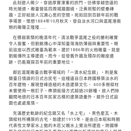
此刻遊人稀少，穿過厚實渾重的拱門，彷彿穿越悠遠的
時光隧道。礮臺營區四周城牆圍繞，泛黃斑駁的壁壘磚
牆，正好給旅人沉澱心思的空間。宛如回到百餘年前的戰
爭場景，懷想1884年10月秋天，發自淡水河口與滬尾港兩
側的礮聲正隆隆……
在積弱衰頹的晚清年代，清法戰爭滬尾之役的勝利確實
令人振奮，但劉銘傳心中深知臺灣海防薄弱與重要性。眼
前這座以西式礮臺為範本，建於1886年的火炮礮臺，就是
劉銘傳所主導建造。而今，從發舊外牆及殘存的礮座遺
跡，仍能窺探百年前的重要地位。
鄰近滬尾礮臺古戰爭場域的「一滴水紀念館」，則是象
徵臺日情誼的日式古民宅。這幢遠自日本跨國移築淡水的
百年建物，展現登峰造極的木造建築文化， 600多根樑柱
未嘗使用一根釘子，榫頭銜接方式超過20餘種。旅人們除
翻閱地道的日本百年民家古樸的建築語彙外，館外日式庭
園也處處風情。
充滿歷史軌跡的紀念館又名「水上宅」，黑色屋瓦、木
頭樑柱所構築的古宅，始建於1915年，是由日本昭和時期
代表性文學家水上勉的木匠父親水上覺治所建造。跨國移