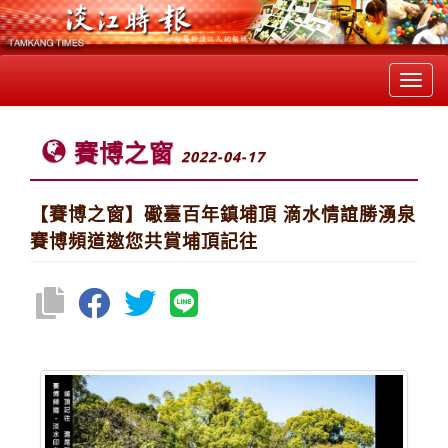
Toggl
navig
賽博之窗
2022-04-17
【賽博之窗】礮臺百年鎮埔頂 滴水情誼勝湧泉
賽博頻道邀您共賞埔頂記往