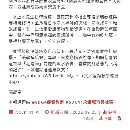
築乃緣起於日本阪神及臺灣921兩震災所連結的臺日人民情
誼，並延續成為兩國交流平臺。
水上勉先生幼時清貧，曾在京都的相國寺塔頭瑞春院與
等持院修行，並承襲日本滴水禪師的思想，滴水成河、粒
米成籮，其一生信奉愛護萬物珍惜資源。在幽渺靜謐氛圍
中，我心中浮現滴水禪師偈語所吟：「胸中有物乾坤窄，
眼裡無塵天地寬」，分外有感。
賽博頻道渴望您為自己留下一段時光、離別現實中的紛
擾。「美學補給站」專輯，只為您讀影說像，期盼您喜歡
這集以「老建築」為題的淡水影像；喜歡歲月慈悲的〈埔
頂記往〉，歡迎點選連結觀賞：
https://youtu.be/W8ftw4btfMg
。（文／遠距教學發展
中心）
關鍵字
本報導連結
#SDG4優質教育
#SDG11永續城市與社區
NO.1141 Ａ |
更新時間：2022-09-25 |
點閱：
1824 |
下載：