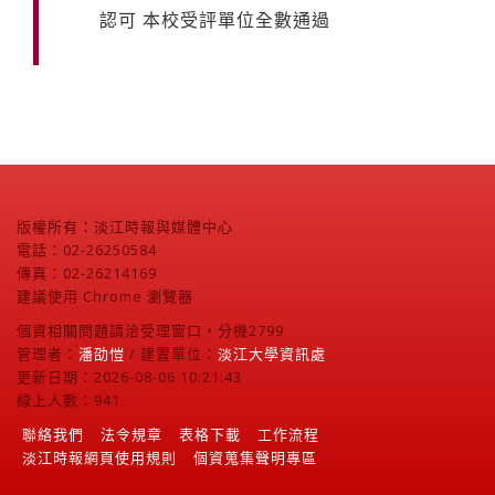
認可 本校受評單位全數通過
版權所有：淡江時報與媒體中心
電話：02-26250584
傳真：02-26214169
建議使用 Chrome 瀏覽器
個資相關問題請洽受理窗口，分機2799
管理者：
潘劭愷
/ 建置單位：
淡江大學資訊處
更新日期：2026-08-06 10:21:43
線上人數：941
聯絡我們
法令規章
表格下載
工作流程
淡江時報網頁使用規則
個資蒐集聲明專區