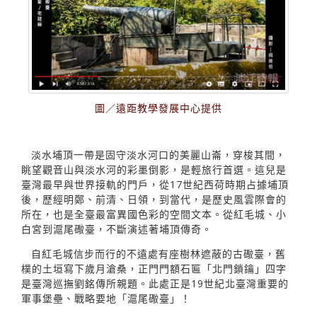
圖／遠距教學發展中心提供
淡水埔頂一帶是固守淡水河口的美麗山崙，穿梭其間，
眺望觀音山與淡水河的彩墨倒影，是輕旅行首選。這兒是
臺灣最早與世界接軌的門戶，從17世紀西荷時期占據埔頂
後，歷經明鄭、前清、日領，到當代，是歷史風雲際會的
所在，也是全臺最富異國色彩的空間文本。從紅毛城、小
白宮到滬尾礮臺，不斷演述著埔頂傳奇。
自紅毛城信步而行的不遠處有座樹林遮蔽的古礮臺，舊
樸的土垣寫下歲月滄桑，正門門額石匾「北門鎖鑰」四字
是臺灣巡撫劉銘傳所親題。此處正是19世紀北臺灣重要的
軍事堡壘、戰略要地「滬尾礮臺」！