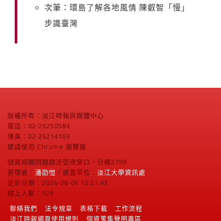
次筆：環島了解各地風情 陳叡智「慢」
步識臺灣
版權所有：淡江時報與媒體中心
電話：02-26250584
傳真：02-26214169
建議使用 Chrome 瀏覽器
個資相關問題請洽受理窗口，分機2799
管理者：
潘劭愷
/ 建置單位：
淡江大學資訊處
更新日期：2026-08-06 10:21:43
線上人數：928
聯絡我們
法令規章
表格下載
工作流程
淡江時報網頁使用規則
個資蒐集聲明專區