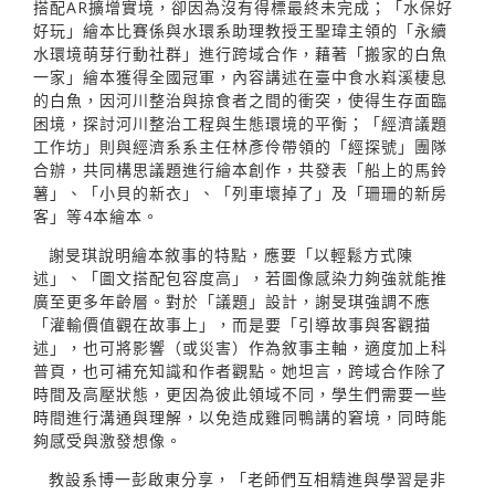
搭配AR擴增實境，卻因為沒有得標最終未完成；「水保好
好玩」繪本比賽係與水環系助理教授王聖瑋主領的「永續
水環境萌芽行動社群」進行跨域合作，藉著「搬家的白魚
一家」繪本獲得全國冠軍，內容講述在臺中食水嵙溪棲息
的白魚，因河川整治與掠食者之間的衝突，使得生存面臨
困境，探討河川整治工程與生態環境的平衡；「經濟議題
工作坊」則與經濟系系主任林彥伶帶領的「經探號」團隊
合辦，共同構思議題進行繪本創作，共發表「船上的馬鈴
薯」、「小貝的新衣」、「列車壞掉了」及「珊珊的新房
客」等4本繪本。
謝旻琪說明繪本敘事的特點，應要「以輕鬆方式陳
述」、「圖文搭配包容度高」，若圖像感染力夠強就能推
廣至更多年齡層。對於「議題」設計，謝旻琪強調不應
「灌輸價值觀在故事上」，而是要「引導故事與客觀描
述」，也可將影響（或災害）作為敘事主軸，適度加上科
普頁，也可補充知識和作者觀點。她坦言，跨域合作除了
時間及高壓狀態，更因為彼此領域不同，學生們需要一些
時間進行溝通與理解，以免造成雞同鴨講的窘境，同時能
夠感受與激發想像。
教設系博一彭啟東分享，「老師們互相精進與學習是非