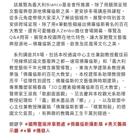
該展覽為義大利Bianco基金會所推廣，除了用鏡頭呈現
文藝復興發源地佛羅倫斯之美，更安排多場講座與課程，
從多元角度帶領大家深入了解這個城市。展覽中特別首次
安排跨域呈現，除了用e筆動態描繪出佛羅倫斯著名的百花
大教堂，還有可愛機器人Zenbo擔任會場開幕、導覽及
Q&A問答，展現本校國際在地化特色，讓大家飽覽文藝復
興發源地—佛羅倫斯之建築、飲食及民風等文化之美。
系列講座共8場，包括本校通識中心主任兼副教授戴佳茹
「用線條認識文藝復興之都—速寫佛羅倫斯」和「義大利
教堂藝術千年光輝含展覽導覽」、東海大學建築系教授黃
業強「佛羅倫斯的百花大教堂」、本校建築系助理教授顏
亮平「從理性到感性：佛羅倫斯的文藝復興時期建築」、
專業雕塑家楊春森「3D立體素描佛羅倫斯百花大教堂」、
聲樂家王淑堯「歌劇面面觀」、范吉慶與本校觀光系助理
教授紀珊如「『義』猶未盡品酒『鄉」』」、以及歐盟中
心主任兼教授陳麗娟「佛羅倫斯影響—「樸實剛毅」的德
國文化氣質」，有興趣的教職員工生千萬別錯過。
關鍵字
#國際暨兩岸事務處
#佛羅倫斯攝影展
#黑天鵝展
示廳
#e筆
#機器人