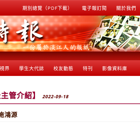
期別總覽（PDF下載）
電子報訂閱
關於我們
視界
學生大代誌
校友動態
特刊
影像資料庫
級主管介紹】
2022-09-18
施鴻源