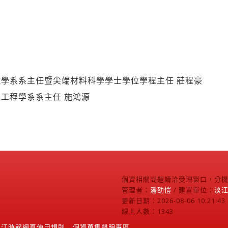
學系系主任暨尖端材料科學學士學位學程主任 莊程豪
工程學系系主任 施鴻源
個資相關問題請洽受理窗口，分機2
管理者：
潘劭愷
/ 建置單位：
淡
更新日期：2026-08-06 10:21:43
線上人數：1343
淡江時報網頁使用規則
個資蒐集聲明專區