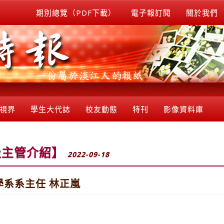
期別總覽（PDF下載）
電子報訂閱
關於我們
視界
學生大代誌
校友動態
特刊
影像資料庫
級主管介紹】
2022-09-18
系系主任 林正嵐