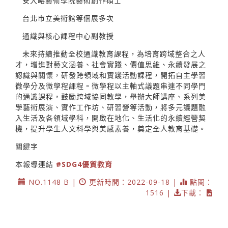
安大略藝術學院藝術創作碩士
台北市立美術館等個展多次
通識與核心課程中心副教授
未來持續推動全校通識教育課程，為培育跨域整合之人
才，增進對藝文涵養、社會實踐、價值思維、永續發展之
認識與關懷，研發跨領域和實踐活動課程，開拓自主學習
微學分及微學程課程。微學程以主軸式議題串連不同學門
的通識課程，鼓勵跨域協同教學，舉辦大師講座、系列美
學藝術展演、實作工作坊、研習營等活動，將多元議題融
入生活及各領域學科，開啟在地化、生活化的永續經營契
機，提升學生人文科學與美感素養，奠定全人教育基礎。
關鍵字
本報導連結
#SDG4優質教育
NO.1148 B |
更新時間：2022-09-18 |
點閱：
1516 |
下載：