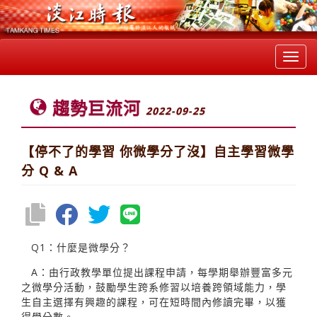
Toggl
navig
趨勢巨流河
2022-09-25
【停不了的學習 你微學分了沒】自主學習微學
分 Q & A
Q1：什麼是微學分？
A：由行政教學單位提出課程申請，每學期舉辦豐富多元
之微學分活動，鼓勵學生跨系修習以培養跨領域能力，學
生自主選擇有興趣的課程，可在短時間內修讀完畢，以獲
得學分數。