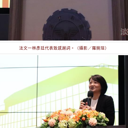
法文一林彥廷代表致感謝詞。（攝影／羅婉瑄）