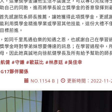
人，這筆獎學金讓他生活不虞匱乏，可以專心完成博
助自己的同胞，進而將學長設立獎學金的善意發揮到
首先感謝院系師長推薦，讓她獲得此項獎學金，更感
能利用獎學金精進學業或學習其他技能，這份大禮不
目標前進。
，如同千里馬遇伯樂的知遇之恩，也感謝自己在學習
獎學金時對學弟妹想要傳達的訊息；在學習過程中，
母，因此她真誠地向徐航健學長及所有給予幫助的師
徐航健
#守謙
#歐茲比
#林彥廷
#吳佳幸
DG17夥伴關係
NO.1154 B |
更新時間：2022-11-