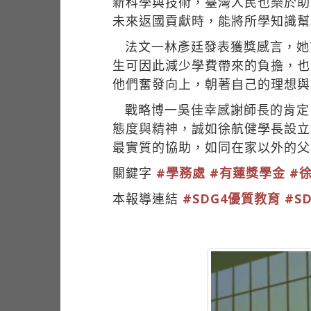
新科學與技術，臺灣人民也樂於助
未來返國貢獻時，能將所學知識幫
法文一林彥廷發表獲獎感言，她
生可因此減少學費帶來的負擔，也
他們奮發向上，朝著自己的理想與
戰略博一吳佳幸感謝師長的肯定
態度與精神，誠如徐航健學長設立
最實質的協助，如同在家以外的父
關鍵字
#學務處
#有蓮獎學金
#
本報導連結
#SDG4優質教育
#S