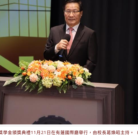
蓮獎學金頒獎典禮11月21日在有蓮國際廳舉行，由校長葛煥昭主持。