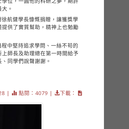
士學位，一圓他的科研之夢，期許
最大。
謝徐航健學長慷慨捐贈，讓獲獎學
僅提供了實質幫助，精神上也勉勵
過程中堅持追求學問、一絲不苟的
所上師長及助理總在第一時間給予
長、同學們說聲謝謝。
28 |
點閱：4079 |
下載：