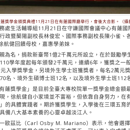
有蓮獎學金頒獎典禮11月21日在有蓮國際廳舉行，會後大合影。（
務處生活輔導組11月21日在守謙國際會議中心有蓮國
行政暨蘭陽副校長林俊宏、國際事務副校長陳小雀、
友徐航健回饋母校，嘉惠學弟妹。
親為名，捐款新臺幣1億2千萬元所設立，在於鼓勵學
110學年度起每年頒發2千萬元，連續6年，獲獎之一
萬元入學獎學金，另境外生學士班獲獎者，每名2萬元
70名、境外生碩博士班12名，以及境外生學士班112
有蓮獎學金」是目前全臺大專校院單一獎學金總金額
現，徐航健自小家境並不富裕，但依靠自身努力，在
」的具體實踐者。期許獲獎學生，入學後在三環五育
具備八大基本素養的心靈卓越淡江人。
茲比（Carl Osby M. Mariano）表示，他