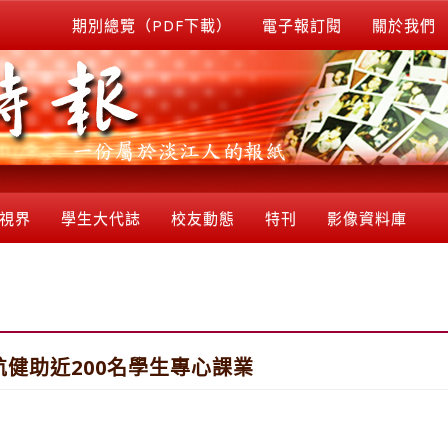
期別總覽（PDF下載）
電子報訂閱
關於我們
視界
學生大代誌
校友動態
特刊
影像資料庫
航健助近200名學生專心課業