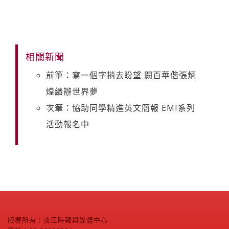
相關新聞
前筆：寫一個字捎去盼望 闕百華偕張炳
煌續辦世界夢
次筆：協助同學精進英文簡報 EMI系列
活動報名中
版權所有：淡江時報與媒體中心