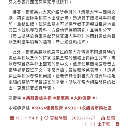
牙文發表在西班牙皇家學院院刊。
接著，張淑英向大家介紹所參與的「清華大學—閩南文
獻」研究團隊手稿摹本出版計畫，透過買下版權將手稿複
印，重新出版，使這些摹本可以供學者不需親自至當地查
閱正本就能獲取資料，方便他們持續研究，並特別分享
《奧古斯特公爵圖書館菲律賓唐人手稿》的四封書信內容
以及判讀手稿時的趣事、歷史知識和技巧。
此外，張淑英將以前馬尼拉的華人在傳遞不同訊息時的
書信手稿以及他的研究成果呈現於簡報上與師生分享。可
以發現雖然手稿上面寫的是中文，但是使用閩南語發音去
讀時卻是西班牙文，非常有趣；最後張淑英表示，「透過
這些手稿的發現和判讀，使我們體會到祖先在沒有科技及
電腦的幫助下學習語言的辛苦，所以在現今網路發達的社
會，更應該要認真學習。」
關鍵字
#典藏書信手稿
#張淑英
#大師演講
#1
本報導連結
#SDG4優質教育
#SDG11永續城市與社區
NO.1154 B |
更新時間：2022-11-27 |
點閱：
1718 |
下載：