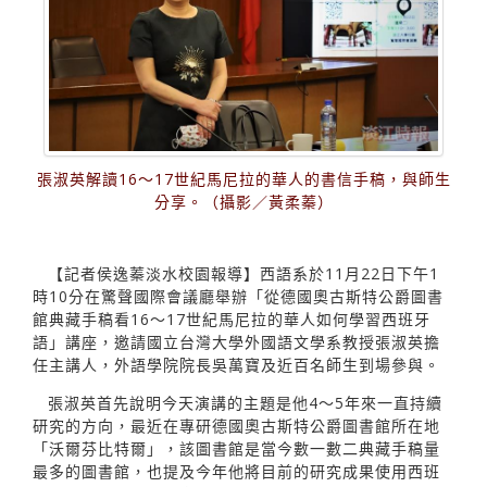
張淑英解讀16〜17世紀馬尼拉的華人的書信手稿，與師生
分享。（攝影／黃柔蓁）
【記者侯逸蓁淡水校園報導】西語系於11月22日下午1
時10分在驚聲國際會議廳舉辦「從德國奧古斯特公爵圖書
館典藏手稿看16〜17世紀馬尼拉的華人如何學習西班牙
語」講座，邀請國立台灣大學外國語文學系教授張淑英擔
任主講人，外語學院院長吳萬寶及近百名師生到場參與。
張淑英首先說明今天演講的主題是他4〜5年來一直持續
研究的方向，最近在專研德國奧古斯特公爵圖書館所在地
「沃爾芬比特爾」，該圖書館是當今數一數二典藏手稿量
最多的圖書館，也提及今年他將目前的研究成果使用西班