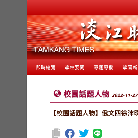
即時總覽
學校要聞
專題專欄
學習新
校園話題人物
2022-11-27
【校園話題人物】俄文四徐沛晴