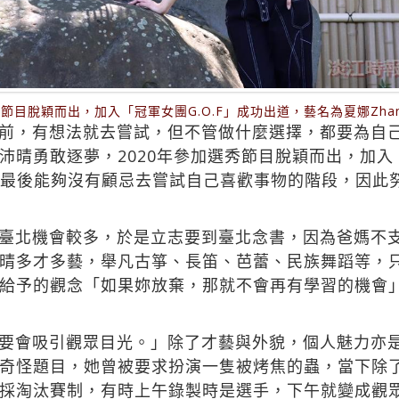
節目脫穎而出，加入「冠軍女團G.O.F」成功出道，藝名為夏娜Zha
前，有想法就去嘗試，但不管做什麼選擇，都要為自
晴勇敢逐夢，2020年參加選秀節目脫穎而出，加入「
學是最後能夠沒有顧忌去嘗試自己喜歡事物的階段，因此
臺北機會較多，於是立志要到臺北念書，因為爸媽不
晴多才多藝，舉凡古箏、長笛、芭蕾、民族舞蹈等，
給予的觀念「如果妳放棄，那就不會再有學習的機會
要會吸引觀眾目光。」除了才藝與外貌，個人魅力亦
奇怪題目，她曾被要求扮演一隻被烤焦的蟲，當下除
採淘汰賽制，有時上午錄製時是選手，下午就變成觀