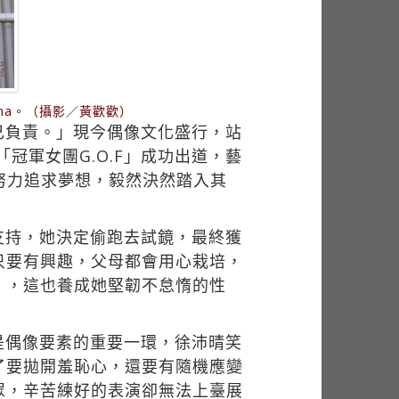
na。（攝影／黃歡歡）
己負責。」現今偶像文化盛行，站
冠軍女團G.O.F」成功出道，藝
努力追求夢想，毅然決然踏入其
支持，她決定偷跑去試鏡，最終獲
只要有興趣，父母都會用心栽培，
」，這也養成她堅韌不怠惰的性
是偶像要素的重要一環，徐沛晴笑
了要拋開羞恥心，還要有隨機應變
眾，辛苦練好的表演卻無法上臺展