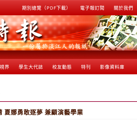
期別總覽（PDF下載）
電子報訂閱
關於我們
視界
學生大代誌
校友動態
特刊
影像資料庫
 夏娜勇敢逐夢 兼顧演藝學業