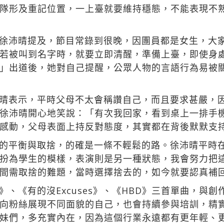
隊形及重記位置，一上臺就要維持穩態，不能表現不
徐沛晴提及，節目常錄到很晚，因團員都是女生，大
若被叫到名字時，就要立即清醒，準備上臺，即使身
」出道後，她對自己提醒，公眾人物的言語行為易被
晴表示，平時父母不太會稱讚自己，而且要求甚嚴，
徐沛晴開心地笑說：「有次我回家，看到桌上一排手
感動，父母表面上持反對態度，其實都在背後默默支
的平衡與取捨，的確是一條不輕鬆的路。徐沛晴平時
扮為學生的模樣，表演則是另一種狀態，我會努力把
間需取捨的難題，當時選擇捨去的，如今就要認真補
、《有的沒Excuses》、《HBD》三首單曲，與
向粉絲展現不同面貌的自己，也會持續參與培訓，精
妹們，多充實內在，因為這個行業永遠都有更年輕、