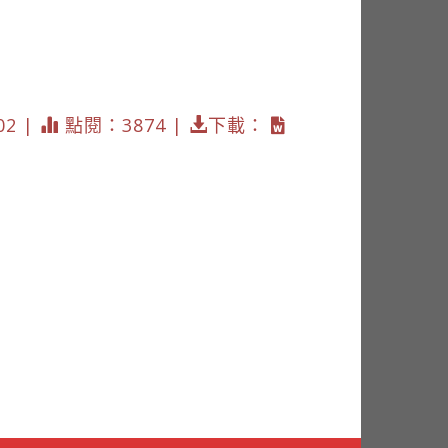
02 |
點閱：3874 |
下載：