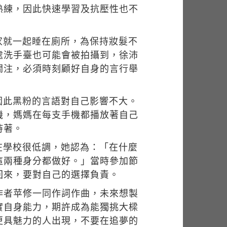
熟練，因此快速學習及抗壓性也不
家就一起睡在廁所，為保持妝髮不
處洗手臺也可能會被拍攝到，徐沛
關注，必須時刻顧好自身的言行舉
因此黑粉的言語對自己影響不大。
機，媽媽在每支手機都播放著自己
持著。
在學校很低調，她認為：「在什麼
這兩種身分都做好。」當時參加節
回來，要對自己的選擇負責。
創作者苹修一同作詞作曲，未來想製
實自身能力，期許成為能獨挑大樑
更具魅力的人出現，不要在追夢的