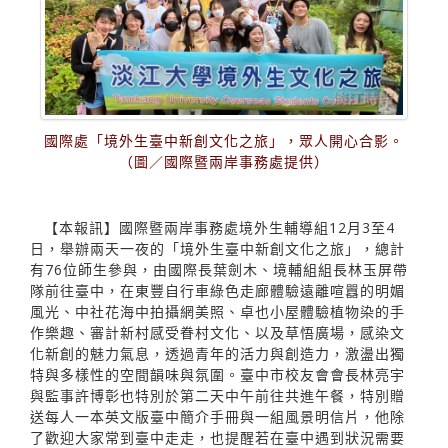
國際處「境外生臺中新創文化之旅」，眾人開心合影。
（圖／國際暨兩岸事務處提供）
【本報訊】國際暨兩岸事務處境外生輔導組12月3至4
日，舉辦兩天一夜的「境外生臺中新創文化之旅」，總計
有76位師生參與，由國際長葉劍木、境輔組組長林玉屏帶
隊前往臺中，在東豐自行車綠色走廊體驗遠離喧囂的明媚
風光、中社花海中拍攝網美照、卓也小屋體驗植物染的手
作樂趣、審計新村感受眷村文化、以及草悟廣場，感染文
化新創的魅力氣息，透過青年的活力與創造力，激盪出獨
特與多樣性的空間韻味與氛圍。臺中市校友會會長林亮宇
與監事許博彰也特別於第二天中午前往共進午餐，特別贈
送每人一本英文版臺中簡介手冊與一組風景明信片，他除
了歡迎大家常到臺中走走，也提醒若在臺中遇到狀況需要