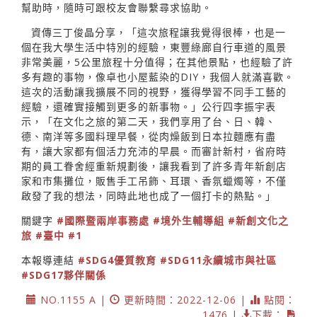
幫助時，隨時可跟校友會聯繫尋求協助。
資傳三丁俊晶分享，「這次旅程讓我覺得很棒，也是一
個在我大學生活中特別的經驗，東豐綠廊自行車道的風景
非常美麗，5公里旅程十分值得；在其他景點，也經驗了許
多有趣的事物，像卓也小屋藍染的DIY，我個人就滿喜歡。
這次的活動讓我擴展不同的視野，獲得學習不同手工藝的
經驗，還確實接觸到更多的新事物。」公行四李振宇表
示，「在文化之旅的第二天，我們享用了台、日、韓、
德、南洋等多國料理早餐，從肉燥飯到日本拉麵應有盡
有，讓大家都有個活力充沛的早晨。而審計新村，省府時
期的員工眷舍經重新規劃後，讓我看到了許多青年新創店
家和市集攤位，販售手工吊飾、耳環、香氛蠟燭等，不僅
啟發了我的想法，同時此地也成了一個打卡的熱點。」
關鍵字
#國際暨兩岸事務處
#境外生輔導組
#新創文化之
旅
#臺中
#1
本報導連結
#SDG4優質教育
#SDG11永續城市與社區
#SDG17夥伴關係
NO.1155 A |
更新時間：2022-12-06 |
點閱：
1476 |
下載：