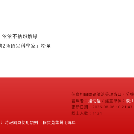
 依依不捨盼續緣
球前2％頂尖科學家」榜單
個資相關問題請洽受理窗口，分機2
管理者：
潘劭愷
/ 建置單位：
淡
更新日期：2026-08-06 10:21:43
線上人數：1134
淡江時報網頁使用規則
個資蒐集聲明專區