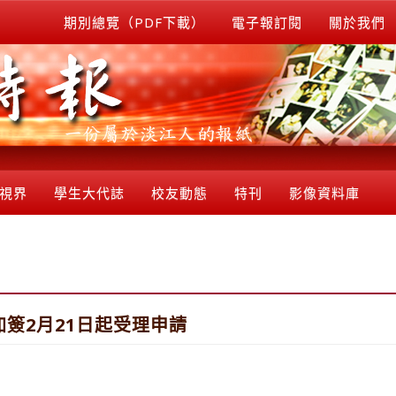
期別總覽（PDF下載）
電子報訂閱
關於我們
視界
學生大代誌
校友動態
特刊
影像資料庫
加簽2月21日起受理申請