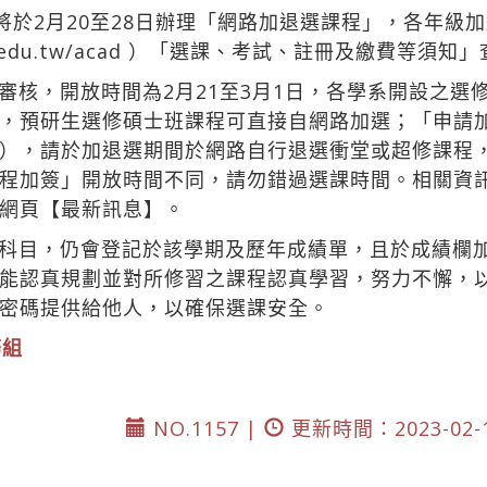
將於2月20至28日辦理「網路加退選課程」，各年級
.edu.tw/acad
）「選課、考試、註冊及繳費等須知」
審核，開放時間為2月21至3月1日，各學系開設之選
，預研生選修碩士班課程可直接自網路加選；「申請
），請於加退選期間於網路自行退選衝堂或超修課程
程加簽」開放時間不同，請勿錯過選課時間。相關資
網頁【最新訊息】。
科目，仍會登記於該學期及歷年成績單，且於成績欄
能認真規劃並對所修習之課程認真學習，努力不懈，
密碼提供給他人，以確保選課安全。
務組
NO.1157 |
更新時間：2023-02-