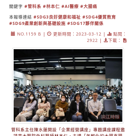
關鍵字
#管科系
#林本仁
#AI醫療
#大腸癌
本報導連結
#SDG3良好健康和福祉
#SDG4優質教育
#SDG9產業創新與基礎設施
#SDG17夥伴關係
NO.1159 B |
更新時間：2023-03-12 |
點閱：
2922 |
下載：
管科系主任陳水蓮開設「企業經營講座」專題講座課程邀
請臺大醫院外科醫師林本仁，主講「年輕化的大腸直腸