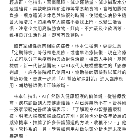
輕族群，他指出，習慣晚睡、減少運動量、減少攝取水分
及纖維質、喜歡吃燒烤和油炸等零食類食物，會增加腸胃
負擔，讓身體減少休息與恢復的時間，使腸道疾病發生機
會大幅增加。如果希望大腸癌不要找上門，改變生活習
慣，注意少食用高脂肪食物、紅肉、不抽菸及少飲酒等，
維持良好生活作息，即可有效預防。
如有家族性瘜肉相關病症者，林本仁強調，更要注意
「定期篩檢」降低罹患風險，或儘早治療恢復。現在治療
方式可以分子免疫藥物與放射性治療、機器人手術、基因
檢驗，新一代智慧醫療，以AI取代大規模重複性的「影像
判讀」，許多醫院都已使用AI，協助醫師篩檢數以萬計的
醫療影像，更進一步將「AI 醫療解決對策」進入臨床應
用，輔助醫師做出正確診斷。
林本仁指出，AI自然融入健康照護的價值鏈，從醫療教
育、疾病診斷到大眾健康維護、AI已經無所不在。管科碩
一張家榮聽完醫師演講表示：「了解現今AI智慧醫療科
技、明瞭大腸癌和腸躁症的差別，醫師也分析各年齡層的
感染機率，推薦了許多保護腸道的方法，收穫不少。」他
說，管科系的一員，學習如何用AI做決策分析也是未來重
要課題。