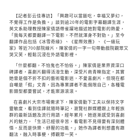
【記者彭云佳專訪】「興趣可以當飯吃，幸福又夢幻，
不覺得工作是負擔。」談到逾20年的電影字幕翻譯生涯，
英文系助理教授陳家倩語帶雀躍地描述她對電影的熱愛，
「我每天都要翻譯一下電影，不然就渾身不對勁。」至今
翻譯作品包括《冰雪奇緣》、《星際效應》、《一級玩
家》等近700部院線片，陳家倩的一字一句帶動戲院觀眾又
哭又笑，輕鬆沉浸在外語電影裡。
「什麼都翻，不怕鬼也不怕俗。」陳家倩是業界資深口
碑譯者，喜劇片翻得活潑生動，深受片商青睞指定，其實
她曾是個不折不扣的藝術電影迷，不愛喜劇片，但現在都
自嘲是「假」文青，因為專業譯者不能侷限自己，各種電
影類型都要嘗試，才能案源滾滾。
在喜劇片大宗市場需求下，陳家倩勤下工夫以保持文字
靈敏度，看到佳譯就隨時筆記，瀏覽社群媒體跟上年輕族
群的最新話題及流行用語，經年累月，她逐漸感受到喜劇
片的魅力，「生活已經很辛苦，看電影不見得要有深刻體
悟，反而是快樂、紓壓的功能。」她作為譯者則想盡有趣
翻法，融入時事梗，搏觀眾一笑。