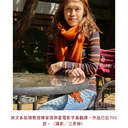
英文系助理教授陳家倩熱愛電影字幕翻譯，作品已近700
部。（攝影／江彥紳）