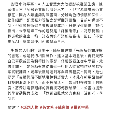
影音串流平臺、AI人工智慧大大改變影視產業生態，陳
家倩直言「AI勢必會取代部分人力」，但字幕翻譯者仍會
存在，因為人類能夠對照畫面，分辨角色的情感和個性，
動作細節、配樂張力等皆會影響翻譯風格，目前AI還辦不
到，但這項技術遲早會被研發成功，只是沒這麼快。她也
指出，未來翻譯工作的趨勢是「譯後編修」，將原稿藉由
翻譯軟體產出一稿，譯者再進行潤稿及審核，因此「不要
排斥AI，應學習使用AI來幫助自己」。
對於想入行的年輕學子，陳家倩建議「先閱讀翻譯理論
的書籍，或是我的相關著作，建立基本觀念後，再找幾部
自己喜歡或認為翻得好的電影，仔細觀看並從中學習、效
仿佳譯。」她鼓勵有意從事這一行的人從電視作品開始接
案實戰翻譯，幾年後就能達到專業譯者程度。同時，她也
提醒「後續仍須不斷地磨練翻譯實力，才能在新用語和新
科技的浪潮下存活，而不被淘汰。」如同她在教學上的態
度，將深耕電影翻譯的實務技巧傳授給學生，並盡力提升
其學習動機與成效，「遇到困難就努力克服，活到老，學
到老！」
關鍵字
#話題人物
#英文系
#陳家倩
#電影字幕