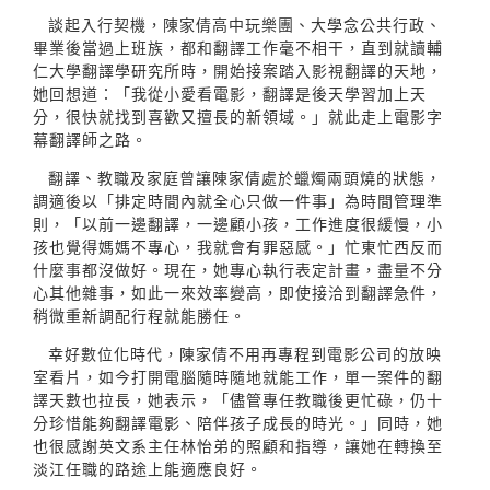
談起入行契機，陳家倩高中玩樂團、大學念公共行政、
畢業後當過上班族，都和翻譯工作毫不相干，直到就讀輔
仁大學翻譯學研究所時，開始接案踏入影視翻譯的天地，
她回想道：「我從小愛看電影，翻譯是後天學習加上天
分，很快就找到喜歡又擅長的新領域。」就此走上電影字
幕翻譯師之路。
翻譯、教職及家庭曾讓陳家倩處於蠟燭兩頭燒的狀態，
調適後以「排定時間內就全心只做一件事」為時間管理準
則，「以前一邊翻譯，一邊顧小孩，工作進度很緩慢，小
孩也覺得媽媽不專心，我就會有罪惡感。」忙東忙西反而
什麼事都沒做好。現在，她專心執行表定計畫，盡量不分
心其他雜事，如此一來效率變高，即使接洽到翻譯急件，
稍微重新調配行程就能勝任。
幸好數位化時代，陳家倩不用再專程到電影公司的放映
室看片，如今打開電腦隨時隨地就能工作，單一案件的翻
譯天數也拉長，她表示，「儘管專任教職後更忙碌，仍十
分珍惜能夠翻譯電影、陪伴孩子成長的時光。」同時，她
也很感謝英文系主任林怡弟的照顧和指導，讓她在轉換至
淡江任職的路途上能適應良好。