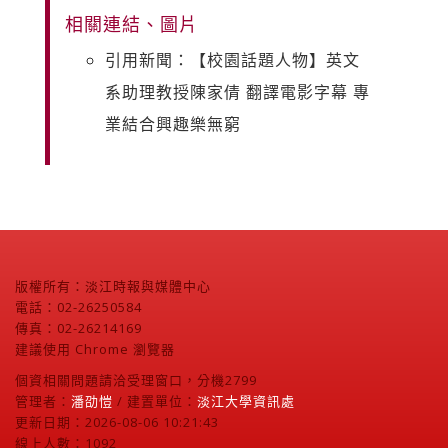
相關連結、圖片
引用新聞：【校園話題人物】英文
系助理教授陳家倩 翻譯電影字幕 專
業結合興趣樂無窮
版權所有：淡江時報與媒體中心
電話：02-26250584
傳真：02-26214169
建議使用 Chrome 瀏覽器
個資相關問題請洽受理窗口，分機2799
管理者：
潘劭愷
/ 建置單位：
淡江大學資訊處
更新日期：2026-08-06 10:21:43
線上人數：1092