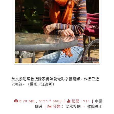
英文系助理教授陳家倩熱愛電影字幕翻譯，作品已近
700部。（攝影／江彥紳）
6.78 MB , 5155 * 6600 |
點閱：911 |
申請
圖片
|
分類：
淡水校園
、
教職員工