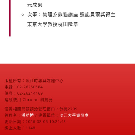
元成果
次筆：物理系熊貓講座 邀諾貝爾獎得主
東京大學教授梶田隆章
版權所有：淡江時報與媒體中心
電話：02-26250584
傳真：02-26214169
建議使用 Chrome 瀏覽器
個資相關問題請洽受理窗口，分機2799
管理者：
潘劭愷
/ 建置單位：
淡江大學資訊處
更新日期：2026-08-06 10:21:43
線上人數：1148