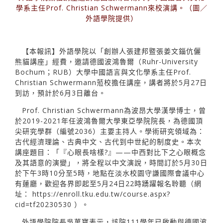
學系主任Prof. Christian Schwermann來校演講。（圖／
外語學院提供）
【本報訊】外語學院以「創辦人張建邦暨張姜文錙伉儷
熊貓講座」經費，邀請德國波鴻魯爾（Ruhr-University
Bochum；RUB）大學中國語言與文化學系主任Prof.
Christian Schwermann蒞校擔任講座，講者將於5月27日
到訪，預計於6月3日離台。
Prof. Christian Schwermann為波昂大學漢學博士，曾
於2019-2021年任波鴻魯爾大學東亞學院院長，為德國頂
尖研究學群（編號2036）主要主持人。學術研究領域為：
古代經濟理論、古典中文、古代到中世紀的制度史。本次
講座題目：「『心眼長啥樣?』——中西對比下之心眼概念
及其語意的演變」，將全程以中文演說，時間訂於5月30日
於下午3時10分至5時，地點在淡水校園守謙國際會議中心
有蓮廳，歡迎各界即起至5月24日22時踴躍報名聆聽（網
址：
https://enroll.tku.edu.tw/course.aspx?
cid=tf20230530
）。
外語學院院長吳萬寶表示，該院111學年已啟動與德國波