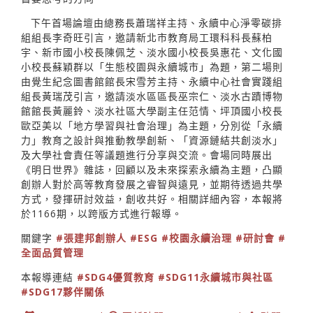
下午首場論壇由總務長蕭瑞祥主持、永續中心淨零碳排
組組長李奇旺引言，邀請新北市教育局工環科科長蘇柏
宇、新市國小校長陳佩芝、淡水國小校長吳惠花、文化國
小校長蘇穎群以「生態校園與永續城市」為題，第二場則
由覺生紀念圖書館館長宋雪芳主持、永續中心社會實踐組
組長黃瑞茂引言，邀請淡水區區長巫宗仁、淡水古蹟博物
館館長黃麗鈴、淡水社區大學副主任范情、坪頂國小校長
歐亞美以「地方學習與社會治理」為主題，分別從「永續
力」教育之設計與推動教學創新、「資源鏈結共創淡水」
及大學社會責任等議題進行分享與交流。會場同時展出
《明日世界》雜誌，回顧以及未來探索永續為主題，凸顯
創辦人對於高等教育發展之睿智與遠見，並期待透過共學
方式，發揮研討效益，創收共好。相關詳細內容，本報將
於1166期，以跨版方式進行報導。
關鍵字
#張建邦創辦人
#ESG
#校園永續治理
#研討會
#
全面品質管理
本報導連結
#SDG4優質教育
#SDG11永續城市與社區
#SDG17夥伴關係