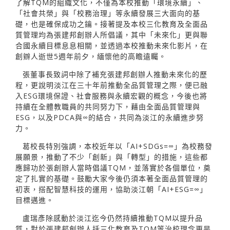
了解TQM的組織文化，不僅為本校推動「環境永續」、
「社會共榮」與「校務治理」等永續發展三大面向的基
礎，也是確保成功之鑰。接著提及本校三化教育及全面品
質管理均為張建邦創辦人所倡議，其中「未來化」更與聯
合國永續目標息息相關，並透過本校推動未來化影片，在
創辧人逝世5週年前夕，緬懷他的高瞻遠矚。
張董事長致詞中除了補充張建邦創辦人推動未來化的歷
程，更說明淡江在三十年前推動全品質管理之際，便已融
入ESG環境保證、社會服務與永續宏觀的概念，今後也將
持續在全體教職員的共同努力下，藉由全面品質管理與
ESG，以及PDCA與∞的結合，共同為淡江的永續進步努
力。
葛校長特別強調，本校近年以「AI+SDGs=∞」為校務發
展願景，推動了不少「創新」與「轉型」的措施，這些都
應歸功於張創辦人當時倡議TQM，並落實於各個單位，奠
定了扎實的基礎。鼓勵大家今後仍須本著全面品質管理的
初衷，搭配智慧科技的運用，協助淡江朝「AI+ESG=∞」
目標邁進。
盧瑞彥除感動於淡江迄今仍然持續推動TQM以提升品
質，對於張建邦創辦人括三化教育及TQM等治校理念更是