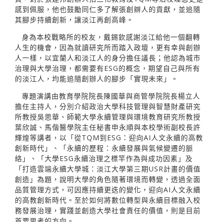
感到佩服，他也鼓勵同仁多了解張創辧人的貢獻，並追隨
其腳步持續創新，讓淡江再創高峰。
身為本校戰略所的校友，戴錫欽感謝淡江給他一個翻轉
人生的機會，因為就讀研究所而踏入政壇，更有幸與創辦
人一樣，以宜蘭人和淡江人的身分擔任議長；他認為城市
治理與大學治理，都需要有ESG的概念，期望自己與所有
的淡江人，均能追隨創辦人的腳步「實現未來」。
專題演講由教育學院院長陳國華與商管學院院長楊立人
擔任主持人，分別介紹政治大學科技管理與智慧財產研究
所教授吳思華、師範大學永續管理與環境教育研究所教授
葉欣誠、馬偕醫學院主任秘書申永順與本校學術副校長許
輝煌等講者，以「從TQM到ESG：迎向AI人文永續的高教
創新時代」、「永續的歷程：永續發展與氣候變遷的脈
絡」、「大學ESG永續治理之標竿作為與成功因素」及
「打造雲端永續大學城：淡江大學第三期USR計畫的價值
創造」為題，說明大學的角色隨著環境而轉變，透過全面
品質管理方式，可因應持續更迭的變化，迎向AI人文永續
的高教創新時代。至於如何將數位轉型與永續目標融入校
務發展治理，實踐並創造大學社會責任的價值，則是目前
首要思考的方向。