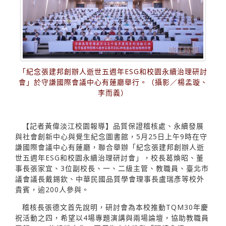
「紀念張建邦創辦人逝世五週年ESG和校園永續治理研討
會」於守謙國際會議中心有蓮廳舉行。（攝影／楊孟璇、
李而義）
【記者黃偉淡江校園報導】品質保證稽核處、永續發展
與社會創新中心與覺生紀念圖書館，5月25日上午9時在守
謙國際會議中心有蓮廳，聯合舉辦「紀念張建邦創辦人逝
世五週年ESG和校園永續治理研討會」，校長葛煥昭、董
事長張家宜、3位副校長、一、二級主管、教職員、臺北市
議會議長戴錫欽、中華民國品質學會理事長盧瑞彥等校外
貴賓，逾200人參與。
稽核長張德文首先說明，研討會為本校推動TQM30年慶
祝活動之四，希望以4場專題演講與兩場論壇，協助教職員