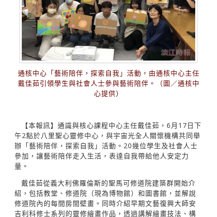
通核中心「藝術陪伴，探索自我」活動，由通核中心主任
戴佳茹引領學生與社會人士參與藝術陪伴。（圖／通核中
心提供）
【本報訊】通識與核心課程中心主任戴佳茹，6月17日下
午2點於八里聖心靈修中心，與宇宙光全人關懷機構共同舉
辦「藝術陪伴，探索自我」活動。20幾位學生及社會人士
參加，讓藝術陪伴走入生活，表達自我帶給他人安定力
量。
戴佳茹從義大利佛羅倫斯的聖馬可修道院建築群開始介
紹，包括教堂、修道院（現為博物館）和圖書館，並解說
修道院內的每間房間壁畫。同時介紹早期文藝復興大師安
吉利科修士系列的靈修繪畫作品，透過講解繪畫技法、構