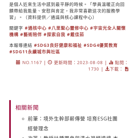
是個人近來生活中感到最平靜的時候。「學員溫暖正向回
饋帶給我能量、安慰與肯定，我非常喜歡這次的服務學
習」。（資料提供／通識與核心課程中心）
關鍵字
#通核中心
#八里聖心靈修中心
#宇宙光全人關懷
機構
#藝術陪伴
#探索自我
#戴佳茹
本報導連結
#SDG3良好健康和福祉
#SDG4優質教育
#SDG11永續城市與社區
NO.1167 |
更新時間：2023-08-08 |
點閱：
1730 |
下載：
相關新聞
前筆：境外生幹部薪傳營 培育ESG社團
經營理念