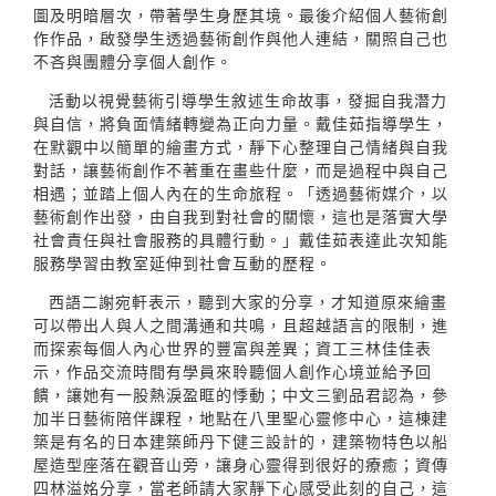
圖及明暗層次，帶著學生身歷其境。最後介紹個人藝術創
作作品，啟發學生透過藝術創作與他人連結，關照自己也
不吝與團體分享個人創作。
活動以視覺藝術引導學生敘述生命故事，發掘自我潛力
與自信，將負面情緒轉變為正向力量。戴佳茹指導學生，
在默觀中以簡單的繪畫方式，靜下心整理自己情緒與自我
對話，讓藝術創作不著重在畫些什麼，而是過程中與自己
相遇；並踏上個人內在的生命旅程。「透過藝術媒介，以
藝術創作出發，由自我到對社會的關懷，這也是落實大學
社會責任與社會服務的具體行動。」戴佳茹表達此次知能
服務學習由教室延伸到社會互動的歷程。
西語二謝宛軒表示，聽到大家的分享，才知道原來繪畫
可以帶出人與人之間溝通和共鳴，且超越語言的限制，進
而探索每個人內心世界的豐富與差異；資工三林佳佳表
示，作品交流時間有學員來聆聽個人創作心境並給予回
饋，讓她有一股熱淚盈眶的悸動；中文三劉品君認為，參
加半日藝術陪伴課程，地點在八里聖心靈修中心，這棟建
築是有名的日本建築師丹下健三設計的，建築物特色以船
屋造型座落在觀音山旁，讓身心靈得到很好的療癒；資傳
四林溢姳分享，當老師請大家靜下心感受此刻的自己，這