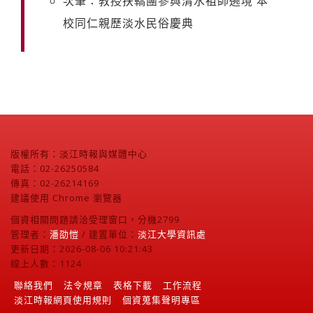
次筆：教授扶轎團參與清水祖師遶境 本
校同仁親歷淡水民俗慶典
版權所有：淡江時報與媒體中心
電話：02-26250584
傳真：02-26214169
建議使用 Chrome 瀏覽器
個資相關問題請洽受理窗口，分機2799
管理者：
潘劭愷
/ 建置單位：
淡江大學資訊處
更新日期：2026-08-06 10:21:43
線上人數：1124
聯絡我們
法令規章
表格下載
工作流程
淡江時報網頁使用規則
個資蒐集聲明專區