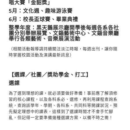
唱大賽「金韶獎」
5月：文化週、趣味游泳賽
6月：校長盃球賽、畢業典禮
整學年度：黑天鵝展示廳開學後每週各系各社
團分別舉辦展覽、文錙藝術中心、文錙音樂廳
舉行各類藝術、音樂展演活動
（相關活動報導請持續關注淡江時報，每週出刊，讓你隨
時掌握校園活動及演講最新訊息）
【選課／社團／獎助學金、打工】
選課
為了選到理想的課，就必須要做好準備！事前應了解須修
習的核心課程，以及各科系必、選修，再利用課程查詢系
統，查詢該學年、學期、各科系、共同科等開課狀況，預
先擬定理想中的課表，這樣到了選課時間才不會手忙腳
亂，但記得一定要準備幾種選課方案，以備不時之需！