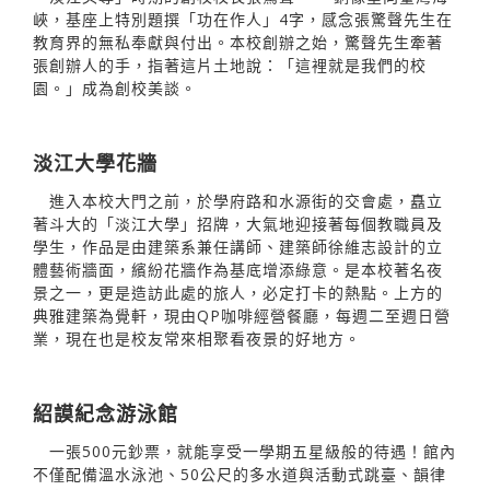
峽，基座上特別題撰「功在作人」4字，感念張驚聲先生在
教育界的無私奉獻與付出。本校創辦之始，驚聲先生牽著
張創辦人的手，指著這片土地說：「這裡就是我們的校
園。」成為創校美談。
淡江大學花牆
進入本校大門之前，於學府路和水源街的交會處，矗立
著斗大的「淡江大學」招牌，大氣地迎接著每個教職員及
學生，作品是由建築系兼任講師、建築師徐維志設計的立
體藝術牆面，繽紛花牆作為基底增添綠意。是本校著名夜
景之一，更是造訪此處的旅人，必定打卡的熱點。上方的
典雅建築為覺軒，現由QP咖啡經營餐廳，每週二至週日營
業，現在也是校友常來相聚看夜景的好地方。
紹謨紀念游泳館
一張500元鈔票，就能享受一學期五星級般的待遇！館內
不僅配備溫水泳池、50公尺的多水道與活動式跳臺、韻律