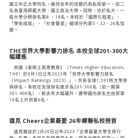
國立中正大學同名，維持去年的佳績仍為私校第一，前二
名為臺灣師範大學、國立政治大學。同時，亦於私大、一
般大學分榜排名第8 、18名。本校於「國際化程度」、
「學術成就」、「社會聲望」細項分列第5、22、26名佳
績。
THE世界大學影響力排名 本校全球201-300大
幅躍進
英國《泰晤士高等教育》（Times Higher Education,
THE）於6月1日公布2023年「世界大學影響力排名
（Impact Rankings 2023）」，共有全球1,591所大學參
與排名，本校在全球排名進步為201-300名（前一期第
301-400名），較去年大幅躍升，連帶國內排名也由原第
10名上升到第6名。
遠見 Cheers企業最愛 26年蟬聯私校榜首
遠見雜誌於2月20日公布2023「企業最愛大學生排行
榜」名單，本校名列榜單第九名，躍為全國私校第一。同