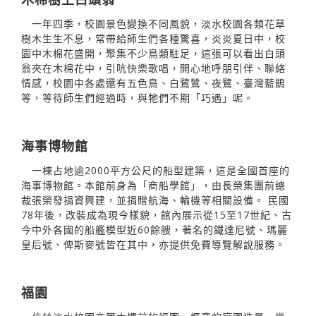
一年四季，校園景色變換不同風貌，淡水校園各類花草
樹木生生不息，常帶給師生們各種驚喜，炎炎夏日中，校
園中木棉花盛開，聚集不少鳥類駐足，這張可以看出白頭
翁夾在木棉花中，引吭快樂歌唱，開心地呼朋引伴、聯絡
情感，校園中各處還有五色鳥、白鷺鷥、夜鷺、臺灣藍鵲
等，等待師生們經過時，與牠們不期「巧遇」呢。
海事博物館
一棟占地逾2000平方公尺的船型建築，這是全國首座的
海事博物館。本館前身為「商船學館」，由長榮集團前總
裁張榮發捐資興建，並捐贈航海、輪機等相關設備。 民國
78年後，改裝成為現今樣貌，館內展示從15至17世紀、古
今中外各國的船艦模型近60餘艘，著名的鐵達尼號、瑪麗
皇后號、俾斯麥號皆在其中，亦提供免費導覽解說服務。
福園