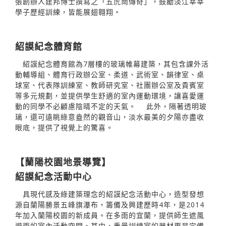
張創辦人建邦博士撰寫之「五虎崗傳奇」，鼓勵淡江莘莘
學子歷經訓練，皆能展翅翱翔。
紹謨紀念體育館
紹謨紀念體育館為7層樓的玻璃帷幕建築，其包含課外活
動輔導組、體育行政辦公室、柔道、武術室、韻律室、桌
球室、代表隊訓練室、教師研究室、社團辦公室及貴賓室
等多元規劃，並提供學生舒適的室內運動環境，讓喜愛運
動的同學不必顧慮陰晴不定的天氣。 此外，隔著透明玻
璃，還可遠眺綠意盎然的觀音山，淡水最美的夕陽亦盡收
眼底，提供了視覺上的驚喜。
【蘭陽校園地景導覽】
紹謨紀念活動中心
具現代感及綠建築理念的紹謨紀念活動中心，造型發想
源自蘭陽勝景五峰旗瀑布，籌備及興建歷時4年，是2014
年加入蘭陽校園的新成員。在多雨的宜蘭，提供師生遮風
避雨的室內活動空間。其中，重量訓練室的器材更是完備