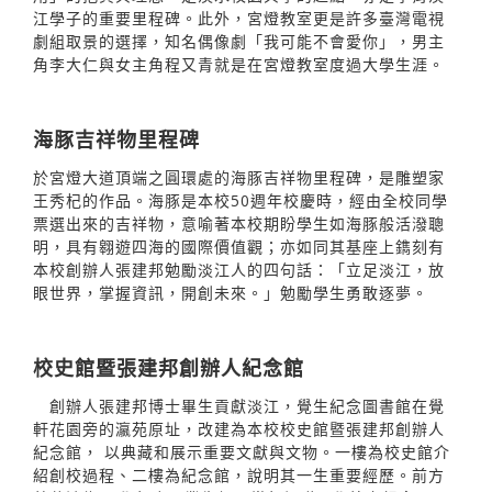
江學子的重要里程碑。此外，宮燈教室更是許多臺灣電視
劇組取景的選擇，知名偶像劇「我可能不會愛你」，男主
角李大仁與女主角程又青就是在宮燈教室度過大學生涯。
海豚吉祥物里程碑
於宮燈大道頂端之圓環處的海豚吉祥物里程碑，是雕塑家
王秀杞的作品。海豚是本校50週年校慶時，經由全校同學
票選出來的吉祥物，意喻著本校期盼學生如海豚般活潑聰
明，具有翱遊四海的國際價值觀；亦如同其基座上鐫刻有
本校創辦人張建邦勉勵淡江人的四句話：「立足淡江，放
眼世界，掌握資訊，開創未來。」勉勵學生勇敢逐夢。
校史館暨張建邦創辦人紀念館
創辦人張建邦博士畢生貢獻淡江，覺生紀念圖書館在覺
軒花園旁的瀛苑原址，改建為本校校史館暨張建邦創辦人
紀念館， 以典藏和展示重要文獻與文物。一樓為校史館介
紹創校過程、二樓為紀念館，說明其一生重要經歷。前方