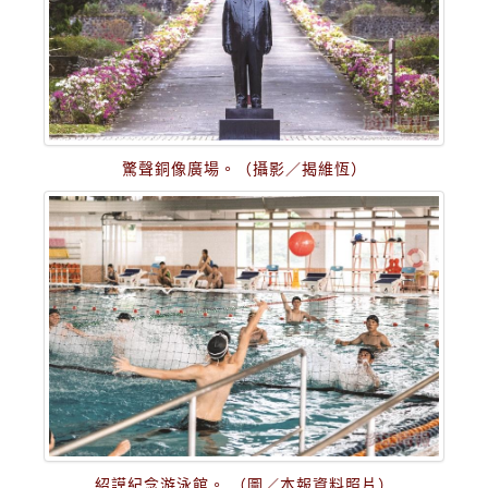
驚聲銅像廣場。（攝影／揭維恆）
紹謨紀念游泳館。 （圖／本報資料照片）