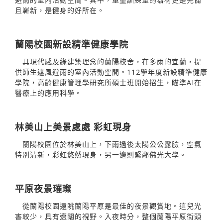
且嶄新，是健身的好所在。
蘭陽校園新設精準健康學院
具現代感及綠建築理念的蘭陽校舍，在多雨的宜蘭，提
供師生遮風避雨的室內活動空間。112學年度新設精準健康
學院，高齡健康管理學研究所碩士班開始招生，瞄準AI在
醫療上的應用科學。
林美山上美景處處 彩虹現身
蘭陽校園位於林美山上，下雨過後太陽公公露臉，空氣
特別清新，彩虹悠然現身，另一邊則緊鄰佛光大學。
平原夜景璀璨
從蘭陽校園遠眺蘭陽平原是最佳的夜景觀賞地。這兒光
害較少，具有遼闊的視野。入夜時分，整個蘭陽平原街頭