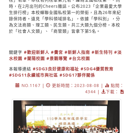
時，在2月出刊的Cheers雜誌，公布2023「企業最愛大學
生排行榜」本校蟬聯全國私校第一的榮銜，且為26年來紀
錄保持者。遠見「學科領域排名」，依據「學科別」，分
為文法商類、理工類、民生類，共三大類九個分榜，本校
於「社會人文類」、「商管類」皆拿下第5名。
關鍵字
#歡迎新鮮人
#黌宮
#新鮮人指南
#新生特刊
#淡
水校園
#蘭陽校園
#景觀導覽
#台北校園
本報導連結
#SDG3良好健康和福祉
#SDG4優質教育
#SDG11永續城市與社區
#SDG17夥伴關係
NO.1167 |
更新時間：2023-08-08 |
點閱：
4344 |
下載：