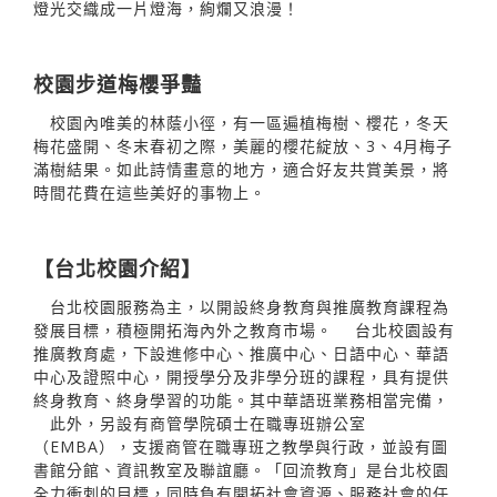
燈光交織成一片燈海，絢爛又浪漫！
校園步道梅櫻爭豔
校園內唯美的林蔭小徑，有一區遍植梅樹、櫻花，冬天
梅花盛開、冬末春初之際，美麗的櫻花綻放、3、4月梅子
滿樹結果。如此詩情畫意的地方，適合好友共賞美景，將
時間花費在這些美好的事物上。
【台北校園介紹】
台北校園服務為主，以開設終身教育與推廣教育課程為
發展目標，積極開拓海內外之教育市場。 台北校園設有
推廣教育處，下設進修中心、推廣中心、日語中心、華語
中心及證照中心，開授學分及非學分班的課程，具有提供
終身教育、終身學習的功能。其中華語班業務相當完備，
此外，另設有商管學院碩士在職專班辦公室
（EMBA），支援商管在職專班之教學與行政，並設有圖
書館分館、資訊教室及聯誼廳。「回流教育」是台北校園
全力衝刺的目標，同時負有開拓社會資源、服務社會的任