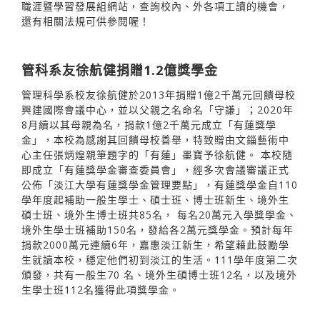
職涯暨學習發展組網站，查詢校內、外各項工讀的機會，
還有相關法規可供參閱喔！
管科系友徐航健捐贈1.2億獎學金
管理科學系校友徐航健於2013年捐贈1億2千萬元回饋母校
興建國際會議中心，並以父親之名命名「守謙」；2020年
8月續以其母親為名，捐款1億2千萬元成立「有蓮獎學
金」，本校為感謝其回饋母校善舉，特致贈由文錙藝術中
心主任張炳煌親筆題字的「有蓮」墨寶予徐航健。 本校隨
即成立「有蓮獎學金審查委員會」，經多次會議審議正式
公佈「淡江大學有蓮獎學金管理要點」，有蓮獎學金自110
學年度起補助一般生學士、碩士班、博士班新生、境外生
碩士班、境外生博士班共85名， 每名20萬元入學獎學金、
境外生學士班補助150名，發給各2萬元獎學金。預計每年
捐款2000萬元連續6年，嘉惠淡江新生，希望藉此鼓勵學
生就讀本校，穩定他們初到淡江的生活。111學年度第二次
頒發，共有一般生70 名、境外生碩博士班12名，以及境外
生學士班112名獲得此項獎學金。