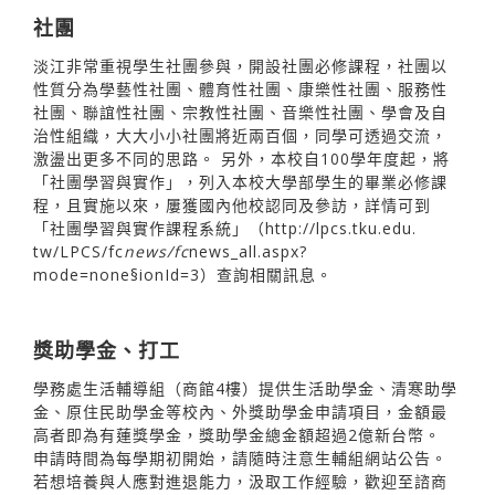
社團
淡江非常重視學生社團參與，開設社團必修課程，社團以
性質分為學藝性社團、體育性社團、康樂性社團、服務性
社團、聯誼性社團、宗教性社團、音樂性社團、學會及自
治性組織，大大小小社團將近兩百個，同學可透過交流，
激盪出更多不同的思路。 另外，本校自100學年度起，將
「社團學習與實作」，列入本校大學部學生的畢業必修課
程，且實施以來，屢獲國內他校認同及參訪，詳情可到
「社團學習與實作課程系統」（http://lpcs.tku.edu.
tw/LPCS/fc
news/fc
news_all.aspx?
mode=none§ionId=3）查詢相關訊息。
獎助學金、打工
學務處生活輔導組（商館4樓）提供生活助學金、清寒助學
金、原住民助學金等校內、外獎助學金申請項目，金額最
高者即為有蓮獎學金，獎助學金總金額超過2億新台幣。
申請時間為每學期初開始，請隨時注意生輔組網站公告。
若想培養與人應對進退能力，汲取工作經驗，歡迎至諮商