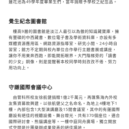
蓮花池為49學年度畢業生們，當年捐贈予學校之紀念品。
覺生紀念圖書館
樓高9層的圖書館是淡江人最引以為傲的知識藏寶庫，擁
有豐碩的中西藏書、數位電子書及學術資料庫，亦設有多
媒體資源應用區、網路資源指導室、研究小間、24小時自
習室；館方不定期與校內單位合作舉行主題書展或講座，
讓你不用東奔西跑，即能開拓眼界。大門階梯旁的「讀書
的少女」銅像，則是提醒著本校同學時刻孜孜不倦、努力
用功向上。
守謙國際會議中心
由管科所校友徐航健捐贈1億2千萬元，再匯集海內外校
友集資募款興建，以徐航健父之名命名。為地上4樓地下1
樓，內部包含1大型演講廳及15間會議室，其中的有蓮國際
廳設有絕佳的視聽設備、舞台燈光、共有370個座位，適合
國際研討會、熊貓講座等。一樓中庭同舟廣場，獨立開放
式空間是社團舉辦成果發表的絕佳場地。