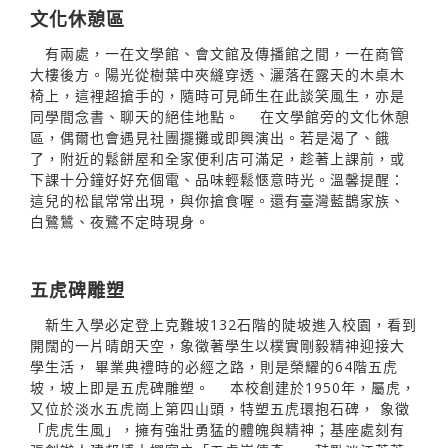
文化休憩區
有兩處，一在文學館、會文館及傳播館之間，一在商管
大樓後方。陽光從樹葉中夾縫穿透、灑落在露天的木桌木
椅上，這裡超搶手的，隨時可見師生在此談笑風生，亦是
同學間念書、聊天的絕佳地點。 在文學館旁的文化休憩
區，偶爾也會遇見社團擺攤或即興演出。若是渴了、餓
了，附近的鬆餅屋和全家便利店可滿足，趁著上課前，或
下課十分鐘好好充個電、品味輕鬆愜意時光。溫馨提醒：
這兒的松鼠常常出現，與你搶食喔。還有臺灣藍鵲家族、
白鷺鷥、夜鷺不定時現身。
五虎碑雕塑
新生入學必定登上克難坡132石階的陡坡進入校園，看到
開闊的一片晴朗天空，象徵著學生以樸實剛毅精神迎接大
學生活， 畢業典禮時的必經之路，則是榮耀的64階五虎
坡，坡上即是五虎碑雕塑。 本校創建於1950年，屬虎，
又位於淡水五虎崗上第四山頭，特塑五虎環抱石碑， 象徵
「虎虎生風」，擁有強壯勇猛的體魄與精神；基座處刻有