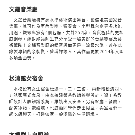
文錙音樂廳
文錙音樂廳擁有高水準藝術演出舞台，設備媲美國家音
樂廳，其可作為室內樂團、獨奏會、小型舞台劇等多功能
用途，觀眾席擁有4個包廂、共計252席，音質極佳的史坦
威鋼琴，絕對能讓師生充分享受一場美好的音樂饗宴及藝
術薰陶！文錙音樂廳的錄音設備更是一流級水準，曾在此
錄製專輯的余昶賢、曾增譯等人，其作品更於2014年入圍
多項金曲獎。
松濤館女宿舍
本校設有女生宿舍松濤一、二、三館， 再新增松濤四、
五館家庭式套房，由本校建築系教師參與設計，資工系教
師設計人臉辨識系統，維護出入安全，另有客廳、餐廳，
配置冰箱、電磁爐，也鼓勵同學們走出寢室，與室友們一
起吃飯聊天，打造如家一般溫馨的生活環境。
木棉樹上白頭翁