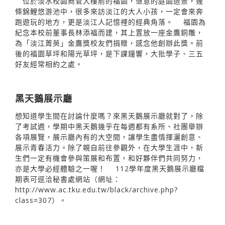
位於淡水校園商管大樓前的福園，愜意的庭園造景，幾
條錦鯉悠游池中，很多來訪淡江的大人小孩，一定會來奔
跑遊玩的地方，更是淡江人記憶裡的經典角落。 福園為
紀念本校前董事長林添福而建，其上置放一座金鷹銅雕，
為「淡江菁英」金鷹獎校友們捐贈，感念他創辦此獎。前
後的福園草坪和陽光草坪，是下課鐘響，大批學子、三五
好友經常相約之處。
黑天鵝展示廳
想知道學生間在討論什麼嗎？來黑天鵝展示廳就對了，除
了考試週，學期中黑天鵝幾乎在每週都有系所、社團舉辦
各項展覽，展示廳內有的大空間，讓學生盡情揮灑創意、
展示青春活力。除了親自前往參觀外，在大學生涯中，新
生們一定有機會參與策展和布置，和好夥伴們共同努力，
亦是大學必經體驗之一喔！ 112學年度黑天鵝展示廳檔
期表可逕洽秘書處網站（網址：
http://www.ac.tku.edu.tw/black/archive.php?
class=307）。