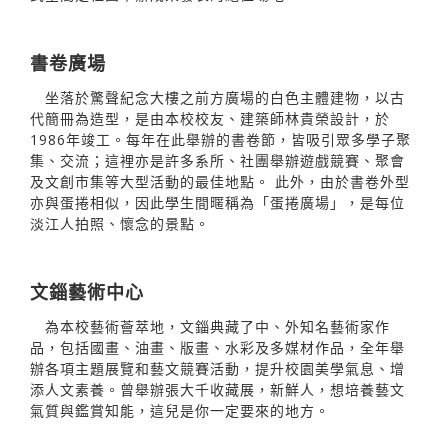
書卷廣場
坐落於驚聲紀念大樓之前方廣場的白色主體建物，以古
代簡冊為造型，是由本校校友、建築師林貴榮設計，於
1986年竣工。每年在此舉辦的書卷節，皆吸引眾多學子聚
集、交流；這裡亦是許多系所、社團舉辦遊戲競賽、聚會
及文創市集等大型活動的最佳地點。 此外，由於書卷外型
亦與蛋捲相似，因此學生間暱稱為「蛋捲廣場」，是每位
淡江人拍照、懷念的景點。
文錙藝術中心
為本校藝術薈萃地，文錙典藏了中、外知名藝術家作
品，包括國畫、油畫、版畫、水彩及多媒材作品，全年舉
辦各項主題展覽和藝文競賽活動，提升校園美學氣息、增
添人文素養。曾舉辦張大千收藏展，新鮮人，想培養藝文
氣質與鑑賞知能，這兒是你一定要來的地方。