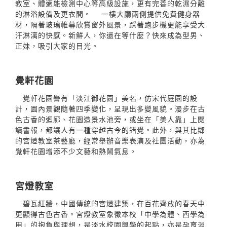
教室、體適能檢測中心等高級設施，更有完善的乾濕分離
的淋浴設備及更衣間。 一樓大廳兩側提供免費健身器
材，隔著玻璃帷幕欣賞窗外風景，踩著跑步機更能享受大
汗淋漓的快感。新鮮人，你還在等什麼？快來成為型男、
正妹，吸引大家的目光。
覺軒花園
覺軒花園譽有「淡江御花園」美名，仿宋代庭園的設
計，園內景觀隨著四季變化，呈現出多變風貌。漫步在古
色古香的迴廊、花園造景水池旁，或坐在「美人靠」上閱
讀書報，都讓人有一種穿越古今的錯覺。此外，與其比鄰
的宮燈教室茶藝廳，經常舉辦音樂表演及社團活動，亦為
覺軒花園增添不少文藝和熱鬧氣息。
宮燈教室
碧瓦紅牆，中國傳統的宮燈建築，在百花齊放的春天中
更顯得古色古香。宮燈教室象徵本校「中學為體、西學為
用」的抱負與理想，是淡水校園興學的起點，亦是孕育淡