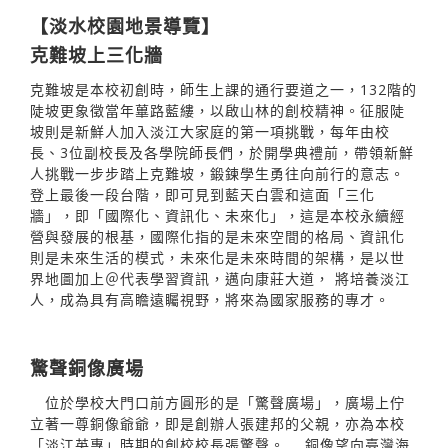
【淡水校園地景導覽】
克難坡上三化牆
克難坡是本校初創時，師生上課的通行要道之一，132階的
陡坡更象徵當年蓽路藍縷，以啟山林的創校精神。征服陡
坡則是新鮮人加入淡江大家庭的第一項挑戰，每年由校
長、3位副校長及各學院師長們，於開學典禮前，帶領新鮮
人挑戰一步步踏上克難坡，鍛鍊學生勇往向前行的意志。
登上最後一段台階，即可見到藍天白雲和這面「三化
牆」，即「國際化、資訊化、未來化」，這是本校永續經
營與發展的根基，國際化指的是未來空間的格局、資訊化
則是未來生活的模式，未來化是未來時間的架構，是以世
界地圖加上＠代表學習資訊，邁向康莊大道， 將培養淡江
人，成為具有高瞻遠矚視野，將來為國家服務的專才。
驚聲銅像廣場
位於學校大門口前方圓形的是「驚聲廣場」，廣場上佇
立著一尊銅像爺爺，即是創辦人張建邦的父親，亦為本校
「淡江英專」時期的創校校長張驚聲。 銅像望向臺灣海