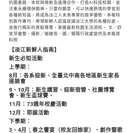
的圖書館、本校與微軟及遠傳合作，打造AI科技校園，並
注重永續環保精神。只要你願意，可以快速熱情的學習到
各種新知識，將成為淡江人未來專業的競爭優勢。本報特
別製作專刊，帶領新鮮人認識就讀淡江大學的各種好處，
並進行精彩的景點導覽，掌握最新校園生活須知。 文／舒
宜萍彙整、攝影／揭維恆、圖／蘭陽行政處提供及本報資
料照
【淡江新鮮人指南】
新生必知活動
上學期：
8月：各系迎新、全臺北中南各地區新生家長
座談會
9、10月：新生講習、迎新宿營、社團博覽
會、新生盃球賽、
11月：73週年校慶活動
12月：耶誕活動
下學期：
3、4月：春之饗宴（校友回娘家）、創作暨歌