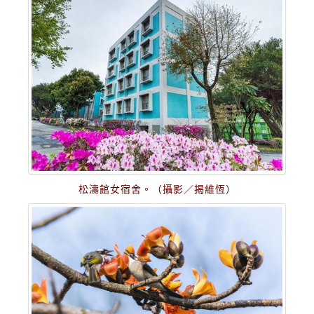
松濤館女宿舍。（攝影／揭維恆）