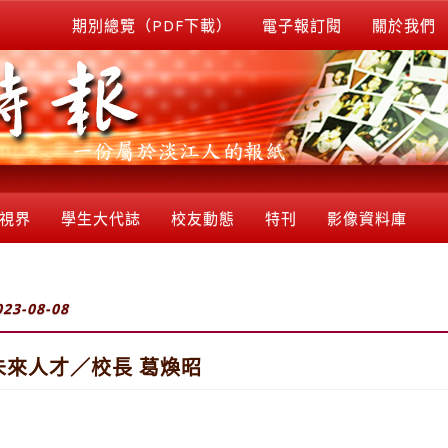
期別總覽（PDF下載）
電子報訂閱
關於我們
視界
學生大代誌
校友動態
特刊
影像資料庫
023-08-08
造未來人才／校長 葛煥昭