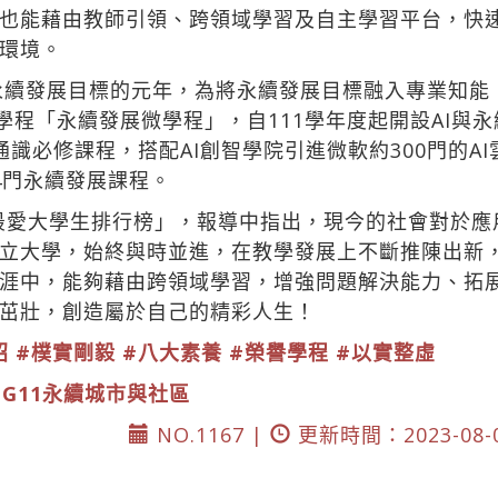
也能藉由教師引領、跨領域學習及自主學習平台，快
環境。
國永續發展目標的元年，為將永續發展目標融入專業知
學程「永續發展微學程」，自111學年度起開設AI與
識必修課程，搭配AI創智學院引進微軟約300門的A
4門永續發展課程。
企業最愛大學生排行榜」，報導中指出，現今的社會對於
立大學，始終與時並進，在教學發展上不斷推陳出新，
涯中，能夠藉由跨領域學習，增強問題解決能力、拓
茁壯，創造屬於自己的精彩人生！
昭
#樸實剛毅
#八大素養
#榮譽學程
#以實整虛
DG11永續城市與社區
NO.1167 |
更新時間：2023-08-