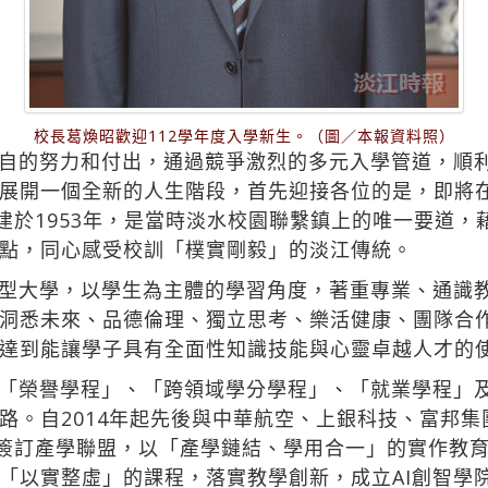
校長葛煥昭歡迎112學年度入學新生。（圖／本報資料照）
自的努力和付出，通過競爭激烈的多元入學管道，順
展開一個全新的人生階段，首先迎接各位的是，即將
興建於1953年，是當時淡水校園聯繫鎮上的唯一要道
點，同心感受校訓「樸實剛毅」的淡江傳統。
型大學，以學生為主體的學習角度，著重專業、通識
洞悉未來、品德倫理、獨立思考、樂活健康、團隊合
達到能讓學子具有全面性知識技能與心靈卓越人才的
「榮譽學程」、「跨領域學分學程」、「就業學程」
路。自2014年起先後與中華航空、上銀科技、富邦集
業簽訂產學聯盟，以「產學鏈結、學用合一」的實作教
「以實整虛」的課程，落實教學創新，成立AI創智學院