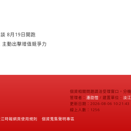
談 8月19日開跑
 主動出擊增值競爭力
個資相關問題請洽受理窗口，分機2
管理者：
潘劭愷
/ 建置單位：
淡
更新日期：2026-08-06 10:21:43
線上人數：1256
淡江時報網頁使用規則
個資蒐集聲明專區