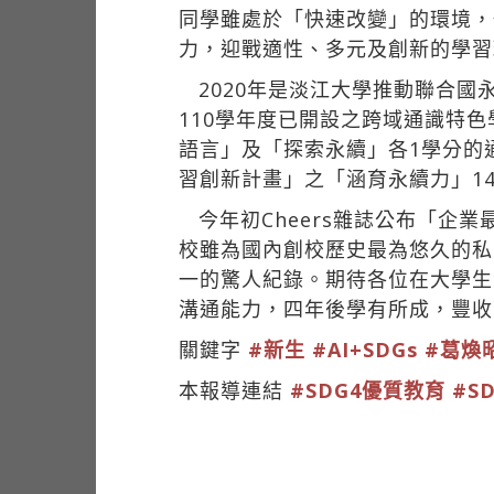
同學雖處於「快速改變」的環境，
力，迎戰適性、多元及創新的學習
2020年是淡江大學推動聯合
110學年度已開設之跨域通識特色
語言」及「探索永續」各1學分的通
習創新計畫」之「涵育永續力」1
今年初Cheers雜誌公布「
校雖為國內創校歷史最為悠久的私
一的驚人紀錄。期待各位在大學生
溝通能力，四年後學有所成，豐收
關鍵字
#新生
#AI+SDGs
#葛煥
本報導連結
#SDG4優質教育
#S