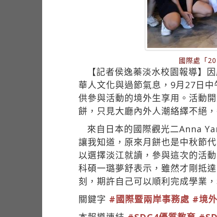
國際處「2
【記者侯逸蓁淡水校園報導】因
華人文化與過節氣息，9月27日中
供參與活動的境外生享用。活動開
餅，只見大廳內外人潮絡繹不絕，
來自日本的國際觀光二Anna 
讓我知道，原來月餅也是中秋節代表
以選擇淡江就讀，參與這次的活動
科碩一璐夢舒表示，雖然才剛抵達
刻，期許自己可以順利完成學業，
關鍵字
#國際暨兩岸事務處
#境