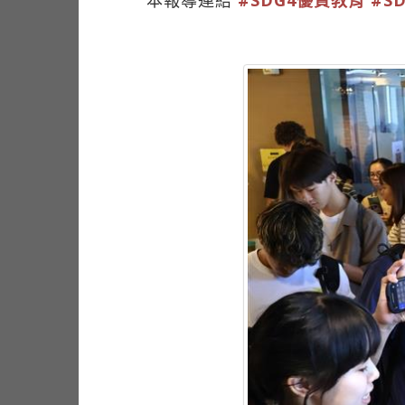
本報導連結
#SDG4優質教育
#S