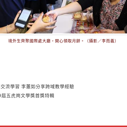
境外生齊聚國際處大廳，開心領取月餅。（攝影／李而義）
交流學習 李蕙如分享跨域教學經驗
9屆五虎崗文學獎首獎特輯