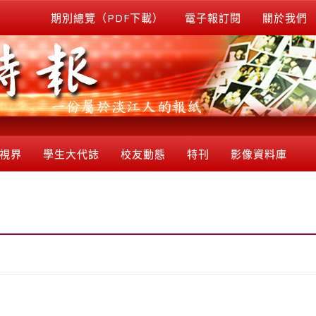
期別總覽（PDF下載）
電子報訂閱
關於我們
視界
學生大代誌
校友動態
特刊
影像資料庫