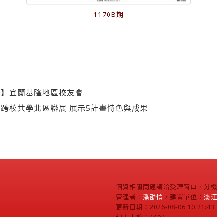
1170B期
公】宜蘭基隆地區校友會
R跨校共學北區聯展 展示5計畫特色與成果
個資相關問題請洽受理窗口，分機2
管理者：
潘劭愷
/ 建置單位：
淡
更新日期：2026-08-06 10:21:43