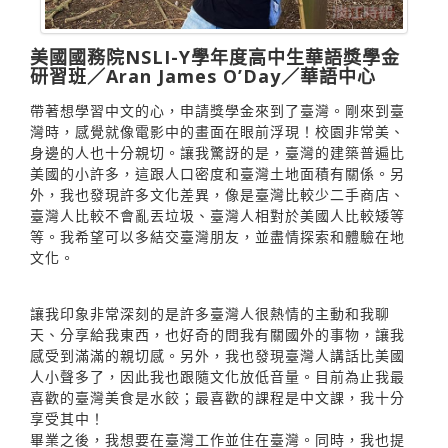
美國國務院NSLI-Y學年度高中生華語獎學金
研習班／Aran James O’Day／華語中心
帶著想學習中文的心，申請獎學金來到了臺灣。剛來到臺
灣時，感覺就像電影中的畫面在眼前浮現！校園非常美、
身邊的人也十分親切。讓我驚訝的是，臺灣的建築普遍比
美國的小許多，這跟人口密度和臺灣土地面積有關係。另
外，我也發現許多文化差異，像是臺灣比較少二手商店、
臺灣人比較不會亂丟垃圾、臺灣人相對於美國人比較矮等
等。我希望可以多結交臺灣朋友，並盡情探索和體驗在地
文化。
讓我印象非常深刻的是許多臺灣人很熱情的主動和我聊
天、分享給我東西，也好奇的問我有關國外的事物，讓我
感受到滿滿的親切感。另外，我也發現臺灣人講話比美國
人小聲多了，因此我也跟隨文化放低音量。目前為止我最
喜歡的臺灣美食是水餃；最喜歡的課程是中文課，我十分
享受其中！
畢業之後，我想要在臺灣工作並住在臺灣。同時，我也提