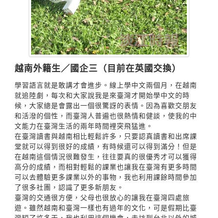
越南外籍生／國企三（目前在英國交換）
學習語言就是敢講才會進步。線上學中文兩個月，在越南
就追陸劇，每次和大家說我是來臺灣才開始學中文的時
候，大家總是會露出一個很驚訝的表情。因為喜歡交朋友
和活潑的個性，而臺灣人普遍也很熱情和健談，使我的中
文能力在臺灣生活的兩年時間裡突飛猛進。
在臺灣讀書與越南相比輕鬆許多，只要認真讀書和出席課
堂就可以得到很好的成績，有時候還可以得到滿分！但是
在越南這個情況很難發生，往往要真的很優秀才可以獲得
高分的成績，而相對輕鬆的課業也讓我在臺灣有更多時間
可以去體驗更多課業以外的事物，我也利用課餘時間參加
了很多社團，認識了更多新朋友。
臺灣的交通很方便，父母也很放心的讓我在臺灣四處旅
遊。雖然越南和臺灣一樣也有過年的文化，可是假期比臺
灣短了許多天，我也利用這個機會，走訪到台北以外的城