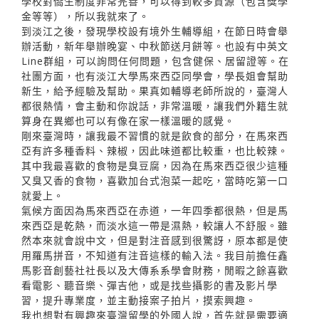
學校對僑生制度非常完善，可以得到較多資源（包含獎學
金等等），所以我就來了。
到淡江之後，發現學校設有境外生輔導組，在節日時會舉
辦活動，新年舉辦晚宴、中秋節送月餅等。也設有中英文
Line群組，可以詢問任何問題，包含健保、居留證等。在
社團方面，也有淡江大學馬來西亞同學會，學長姐會幫助
新生，給予經驗及幫助。果真如輔導老師所說的，臺灣人
都很熱情，會主動和你說話，非常溫暖，讓我們外籍生就
算身在異鄉也可以有像在家一樣溫暖的感覺。
剛來臺灣時，讓我最不習慣的就是飲食的部分，在馬來西
亞有許多種香料、辣椒，因此味道都比較重，也比較辣。
其中我最喜歡的食物是臭豆腐，因為在馬來西亞很少這種
又臭又香的食物，喜歡加台式泡菜一起吃，當時吃第一口
就愛上。
氣候方面因為馬來西亞在赤道，一年四季都很熱，但是馬
來西亞是乾熱，而淡水這一帶是濕熱，較讓人不舒服。雖
然本來就會說中文，但是對注音感到很驚訝，原本都是使
用羅馬拼音，不知道有注音這樣的輸入法。我目前擔任鑫
馬影音創藝社社長以及大傳系系學會財務，閒暇之餘喜歡
看電影、聽音樂、彈吉他，或是找些攝影的書及影片學
習，提升專業度，並主動接案子拍片，摸索興趣。
我也想對有興趣來臺灣留學的外國人說，首先就是需要適