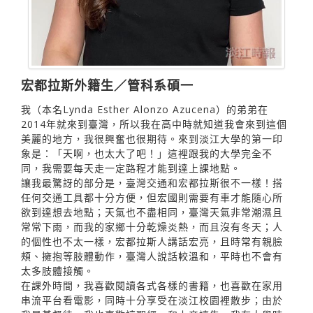
宏都拉斯外籍生／管科系碩一
我（本名Lynda Esther Alonzo Azucena）的弟弟在
2014年就來到臺灣，所以我在高中時就知道我會來到這個
美麗的地方，我很興奮也很期待。來到淡江大學的第一印
象是：「天啊，也太大了吧！」這裡跟我的大學完全不
同，我需要每天走一定路程才能到達上課地點。
讓我最驚訝的部分是，臺灣交通和宏都拉斯很不一樣！搭
任何交通工具都十分方便，但宏國則需要有車才能隨心所
欲到達想去地點；天氣也不盡相同，臺灣天氣非常潮濕且
常常下雨，而我的家鄉十分乾燥炎熱，而且沒有冬天；人
的個性也不太一樣，宏都拉斯人講話宏亮，且時常有親臉
頰、擁抱等肢體動作，臺灣人說話較溫和，平時也不會有
太多肢體接觸。
在課外時間，我喜歡閱讀各式各樣的書籍，也喜歡在家用
串流平台看電影，同時十分享受在淡江校園裡散步；由於