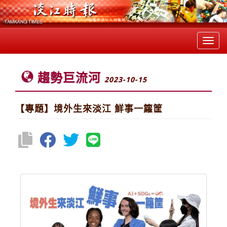
Toggl
navig
趨勢巨流河
2023-10-15
【專題】境外生來淡江 鮮事一籮筐