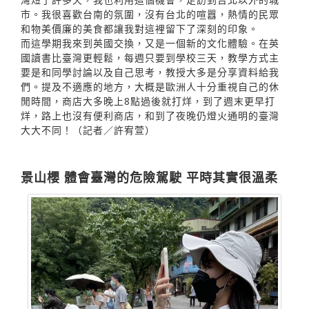
市。我很喜歡台南的氛圍，沒有台北的喧囂，熱情的民眾
和物美價廉的美食都讓我對這裡留下了深刻的印象。
而這學期我來到英國交換，又是一個新的文化體驗。在英
國讀書比臺灣更輕鬆，每週只要到學校三天，教學方式主
要是和同學討論以及自己思考，教授大多是分享資料給我
們。提及不適應的地方，大概是歐洲人十分重視自己的休
閒時間，商店大多晚上8點過後就打烊，到了週末更早打
烊，路上也沒有便利商店，和到了夜晚仍燈火通明的臺灣
大大不同！（記者／許宥萱）
景山櫻 體會臺灣的危險駕駛 平時其實很溫柔