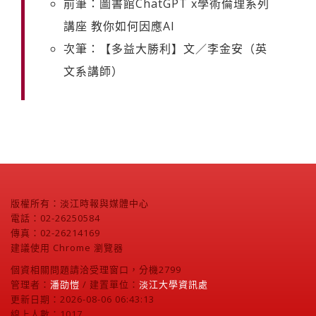
前筆：圖書館ChatGPT x學術倫理系列
講座 教你如何因應AI
次筆：【多益大勝利】文／李金安（英
文系講師）
版權所有：淡江時報與媒體中心
電話：02-26250584
傳真：02-26214169
建議使用 Chrome 瀏覽器
個資相關問題請洽受理窗口，分機2799
管理者：
潘劭愷
/ 建置單位：
淡江大學資訊處
更新日期：2026-08-06 06:43:13
線上人數：1017