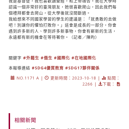
我是基督徒，我也喜歡讀聖經，和上帝禱告。我在大學時
認識一個非常好的臺灣朋友，她很喜歡爬山，因此我們每
個禮拜都會去爬山，從大學後就沒間斷過。
我給想來不同國家學習的學生的建議是：「就勇敢的去做
吧！別讓你的懼怕打敗你。」這會是成長的一部分，你會
遇到許多新的人、學到許多新事物，你會有嶄新的生活，
永遠都有新的機會在等待著你。（記者／陳昀）
關鍵字
#外籍生
#僑生
#國際化
#在地國際化
本報導連結
#SDG4優質教育
#SDG17夥伴關係
NO.1171 A |
更新時間：2023-10-18 |
點閱：
2266 |
下載：
相關新聞