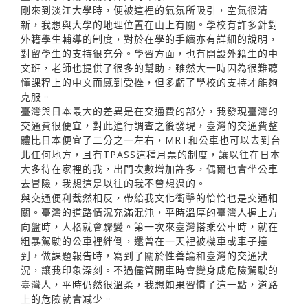
剛來到淡江大學時，便被這裡的氣氛所吸引，空氣很清
新，我想與大學的地理位置在山上有關。學校有許多針對
外籍學生輔導的制度，對於在學的手續亦有詳細的說明，
對留學生的支持很充分。學習方面，也有開設外籍生的中
文班，老師也提供了很多的幫助，雖然大一時因為很難聽
懂課程上的中文而感到受挫，但多虧了學校的支持才能夠
克服。
臺灣與日本最大的差異是在交通費的部分，我發現臺灣的
交通費很便宜，對此進行調查之後發現，臺灣的交通費整
體比日本便宜了二分之一左右，MRT和公車也可以去到台
北任何地方，且有TPASS這種月票的制度，讓以往在日本
大多待在家裡的我，出門次數增加許多，偶爾也會坐公車
去冒險，我想這是以往的我不曾想過的。
與交通便利截然相反，帶給我文化衝擊的恰恰也是交通相
關。臺灣的道路情況充滿混沌，平時溫厚的臺灣人握上方
向盤時，人格就會驟變。第一次來臺灣搭乘公車時，就在
粗暴駕駛的公車裡絆倒，還曾在一天裡被機車或車子撞
到，做課題報告時，寫到了關於性善論和臺灣的交通狀
況，讓我印象深刻。不過儘管開車時會變身成危險駕駛的
臺灣人，平時仍然很溫柔，我想如果習慣了這一點，道路
上的危險就會减少。