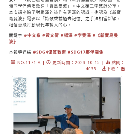
領同學們傳唱歌詞「寶島曼波」。中文碩二李慧鈴分享，
本次講座除了對楊澤的詩作有更深的認識，也認為《新寶
島曼波》電影以「詩歌乘載過去記憶」之手法相當新穎，
相信更能打動現代年輕人的心。
關鍵字
#中文系
#黃文倩
#楊澤
#李雙澤
#《新寶島曼
波》
本報導連結
#SDG4優質教育
#SDG17夥伴關係
NO.1171 A |
更新時間：2023-10-15 |
點閱：
4035 |
下載：