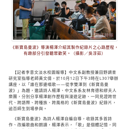
《新寶島曼波》導演楊澤介紹其製作紀錄片之心路歷程，
有趣部分引發聽眾歡笑。（攝影／吳淳茹）
【記者李意文淡水校園報導】中文系副教授兼田野調查
研究室指導老師黃文倩，於10月12日下午3時在L307舉辦
講座，以「誰在那邊唱歌——從李雙澤到《新寶島曼
波》」為題，邀請詩人楊澤、中文系系友林育德和繆夫人
樂團，分別分享楊澤創作歷程與漫遊足跡、一同見證跨世
代、跨語際、跨種族、跨風格的《新寶島曼波》紀錄片，
逾百師生到場參與。
《新寶島曼波》為詩人楊澤自編自導，收錄其多首詩
作、改編歌曲和朗讀，楊澤表示，「歌」是個體記憶，同