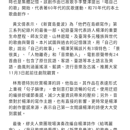
時也是集體記憶。該創作由已故歌手李雙澤提出「唱自己
的歌」開始，代表著60年代的民歌運動，和70年代的本土
歌曲創作。
黃文倩表示，《新寶島曼波》為「他們在島嶼寫作」第
三系列紀錄片的最後一部。紀錄臺灣代表詩人楊澤的重要
生命歷程、師友交遊、山林遊蹤，及臺灣多元種族與世代
的歌曲與聲音。本片試圖與過去的記憶匯流，用「自己的
歌」說出「自己的故事」。楊澤笑稱該片有3項特色：「景
很美」、「人物離奇」和「音樂動人」，電影原聲帶有24
首曲目，包含了原住民語、客語、臺語等本土語言及英
語，曲風則涵蓋搖滾、藍調、流行音樂及古謠，推薦大家
11月3日起前往劇院觀賞。
林育德特別欣賞楊澤的詩，他指出，其作品在表達形式
上重視「句子韻律」，會刻意打斷流暢的句式，使用迂迴
的編排舒緩節奏感，減少大量資訊帶來的壓抑；另外，音
樂對於楊澤的寫作主題，也有直接的影響，更時常是楊澤
的創作靈感來源，表示自己第一次閱讀楊澤的詩便大大受
到震撼。
最後，繆夫人樂團現場演奏改編自楊澤詩作〈給瑪麗
安〉、〈我已歌唱過愛情〉和〈新寶島曼波〉的歌曲，帶