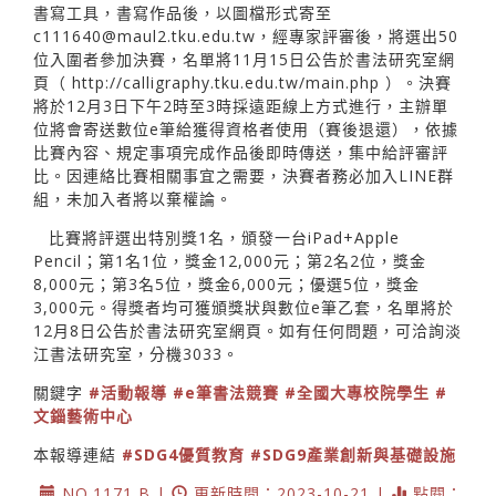
書寫工具，書寫作品後，以圖檔形式寄至
c111640@maul2.tku.edu.tw，經專家評審後，將選出50
位入圍者參加決賽，名單將11月15日公告於書法研究室網
頁（
http://calligraphy.tku.edu.tw/main.php
）。決賽
將於12月3日下午2時至3時採遠距線上方式進行，主辦單
位將會寄送數位e筆給獲得資格者使用（賽後退還），依據
比賽內容、規定事項完成作品後即時傳送，集中給評審評
比。因連絡比賽相關事宜之需要，決賽者務必加入LINE群
組，未加入者將以棄權論。
比賽將評選出特別獎1名，頒發一台iPad+Apple
Pencil；第1名1位，獎金12,000元；第2名2位，獎金
8,000元；第3名5位，獎金6,000元；優選5位，獎金
3,000元。得獎者均可獲頒獎狀與數位e筆乙套，名單將於
12月8日公告於書法研究室網頁。如有任何問題，可洽詢淡
江書法研究室，分機3033。
關鍵字
#活動報導
#e筆書法競賽
#全國大專校院學生
#
文錙藝術中心
本報導連結
#SDG4優質教育
#SDG9產業創新與基礎設施
NO.1171 B |
更新時間：2023-10-21 |
點閱：