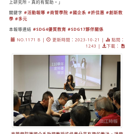
上研究所，真的有幫助。」
關鍵字
#活動報導
#商管學院
#國企系
#許佳惠
#創新教
學
#多元
本報導連結
#SDG4優質教育
#SDG17夥伴關係
NO.1171 B |
更新時間：2023-10-21 |
點閱：
1243 |
下載：
商管學院邀國企系助理教授許佳惠分享有趣的教法，讓學