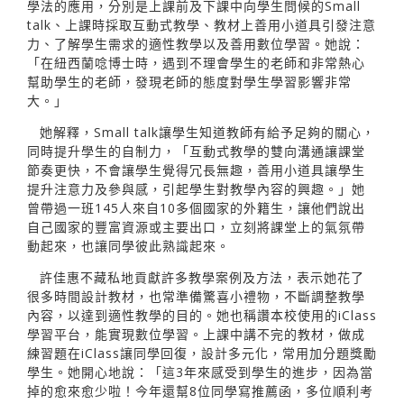
學法的應用，分別是上課前及下課中向學生問候的Small
talk、上課時採取互動式教學、教材上善用小道具引發注意
力、了解學生需求的適性教學以及善用數位學習。她說：
「在紐西蘭唸博士時，遇到不理會學生的老師和非常熱心
幫助學生的老師，發現老師的態度對學生學習影響非常
大。」
她解釋，Small talk讓學生知道教師有給予足夠的關心，
同時提升學生的自制力，「互動式教學的雙向溝通讓課堂
節奏更快，不會讓學生覺得冗長無趣，善用小道具讓學生
提升注意力及參與感，引起學生對教學內容的興趣。」她
曾帶過一班145人來自10多個國家的外籍生，讓他們說出
自己國家的豐富資源或主要出口，立刻將課堂上的氣氛帶
動起來，也讓同學彼此熟識起來。
許佳惠不藏私地貢獻許多教學案例及方法，表示她花了
很多時間設計教材，也常準備驚喜小禮物，不斷調整教學
內容，以達到適性教學的目的。她也稱讚本校使用的iClass
學習平台，能實現數位學習。上課中講不完的教材，做成
練習題在iClass讓同學回復，設計多元化，常用加分題獎勵
學生。她開心地說：「這3年來感受到學生的進步，因為當
掉的愈來愈少啦！今年還幫8位同學寫推薦函，多位順利考