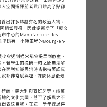
莫12分鐘非常快速且一出站再走5
個人空間選擇前者費用雖高了點卻
培養出許多赫赫有名的政治人物。
法國相當興盛，因此還新增了「韓文
Manufacture des
里昂有一小時車程的Bourg-en-
很少會遲到通常都會提早到教室，
論。若學生的提問一時之間無法解
家在面對知識思辨時皆抱持著認真
都非常感興趣 ; 課間休息後最
、荷蘭、義大利與西班牙等。讀萬
當地的文化氛圍，甚至了解與之不
抗衡表達自我。在這一學年裡過得