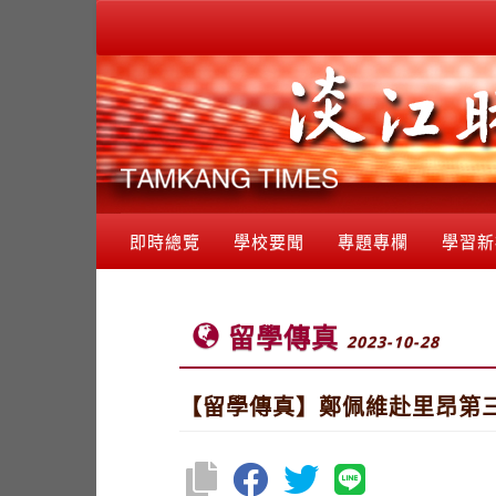
即時總覽
學校要聞
專題專欄
學習新
留學傳真
2023-10-28
【留學傳真】鄭佩維赴里昂第