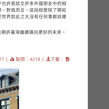
乎也許是結交許多外國朋友中的相
變。對我而言，這段經歷除了開拓
記世界如此之大沒有任何事都該遵
並期許臺灣繼續邁向更好的未來。
27 |
點閱：4218 |
下載：