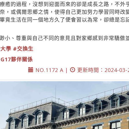
療癒的過程，沒想到迎面而來的卻是成長之路，不外
奈，或偶爾思鄉之情，使得自己更加努力學習同時改
畢竟生活在同一個地方久了便會習以為常，卻總是忘
渺小、尊重與自己不同的意見且對家鄉感到非常驕傲
三大學
#交換生
DG17夥伴關係
NO.1172 A |
更新時間：2024-03-