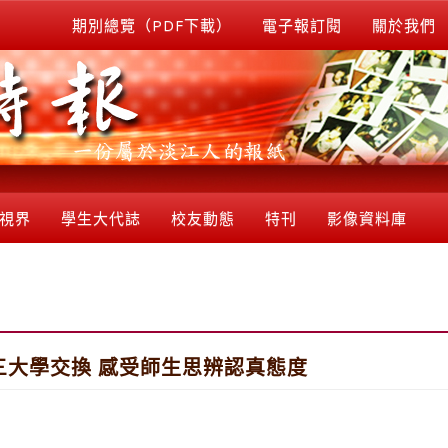
期別總覽（PDF下載）
電子報訂閱
關於我們
視界
學生大代誌
校友動態
特刊
影像資料庫
三大學交換 感受師生思辨認真態度