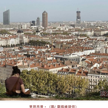
里昂巿景。（圖/ 鄭佩維提供）