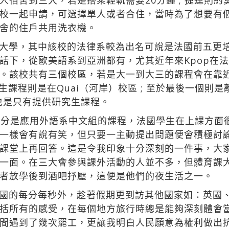
宿舍到三大，若是搭乘輕軌需要20分鐘 ; 捷運則約
校一起申請，可選擇單人或者合住，當時為了想要有
舍的住戶共用洗衣機。
大學，其中該校的法律系較為出名可說是法國前五更
話下，從歐美語系到亞洲都有，尤其近年來Kpop在
該校共有三個校區，若是大一到大三的課程會在靠近市中心的
生課程則是在Quai（河岸）校區 ; 至於最後一個則是離
，也是只有提供研究生課程。
部分是應用外語系中文組的課程，法國學生在上課方面
一樣會有說有笑，但只要一主動提出問題便會積極討
課堂上再回答。這是令我印象十分深刻的一件事，大
一面。在三大會參與課外活動的人並不多，但體育課大家
者放學後到酒吧抒壓，這便是他們的夜生活之一。
國的每分每秒外，趁著假期更到訪其他國家如：英國
括所有的感受，在每個地方旅行時總是能夠深刻體會
間遇到了幾次罷工，更讓我明白人民願意為權利做出