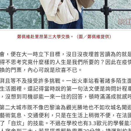
鄭佩維赴里昂第三大學交換。（圖／鄭佩維提供）
會，便在大一時立下目標，沒日沒夜埋首苦讀為的就
得不思考究竟什麼樣的人生是我們所要的？因此在疫
換的門票，內心可說是欣喜不已。
湃且等不及接受許多挑戰。一出火車站看著諸多陌生
生活圈裡。還記得當時說的第一句法文便是詢問計程
，沒想到司機卻能一來一往的回答，頓時滿滿成就感
第二大城市既不像巴黎淪為觀光勝地也不如坎城名聞
藝術氣息、交通便利，只是在生活上稍微不便，在法國
了「自炊」的技能。不過在學校也有3.3歐元的學餐