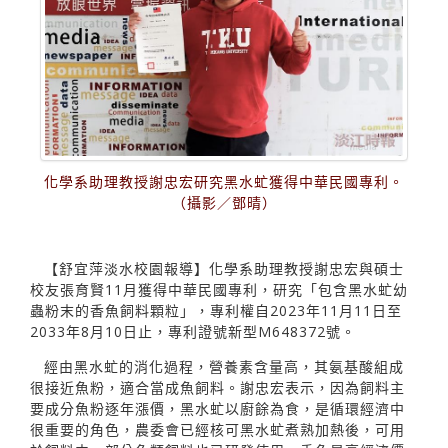
化學系助理教授謝忠宏研究黑水虻獲得中華民國專利。
（攝影／鄧晴）
【舒宜萍淡水校園報導】化學系助理教授謝忠宏與碩士
校友張育賢11月獲得中華民國專利，研究「包含黑水虻幼
蟲粉末的香魚飼料顆粒」，專利權自2023年11月11日至
2033年8月10日止，專利證號新型M648372號。
經由黑水虻的消化過程，營養素含量高，其氨基酸組成
很接近魚粉，適合當成魚飼料。謝忠宏表示，因為飼料主
要成分魚粉逐年漲價，黑水虻以廚餘為食，是循環經濟中
很重要的角色，農委會已經核可黑水虻煮熟加熱後，可用