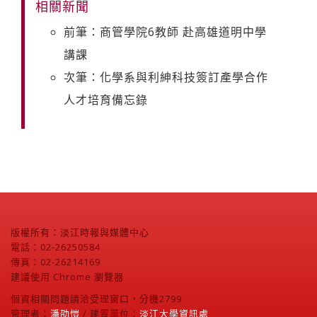
相關新聞
前筆：商管學院6教師 赴高雄道明中學
講課
次筆：化學系與利紳科技簽訂產學合作
人才培育備忘錄
版權所有：淡江時報與媒體中心
電話：02-26250584
傳真：02-26214169
建議使用 Chrome 瀏覽器
個資相關問題請洽受理窗口，分機2799
管理者：
潘劭愷
/ 建置單位：
淡江大學資訊處