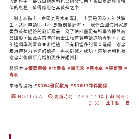
於飼料中，部分魚類飼料也已研發使用，香魚是高經濟價
值的魚種，值得應用在其養殖之中。
謝忠宏指出，會研究黑水虻專利，主要是因為去年與學
生，共同申請U-start創新創業計畫，「我們企圖使用家族
香魚養殖經驗開發新產品，為了使計畫更有科學依據與商
品雛形，因此與當時的碩士生張育賢申請這項專利。」去
年這項專利審查並未通過，但有相當多的審查建議，謝忠
宏秉持努力不懈的精神，再次挑戰才成功，這項專利也為
謝忠宏後續研究增加更多佐證資料。
關鍵字
#獲獎榮譽
#化學系
#謝忠宏
#黑水虻
#張育賢
#
專利
本報導連結
#SDG4優質教育
#SDG17夥伴關係
NO.1175 A |
更新時間：2023-12-10 |
點閱：
2133 |
下載：