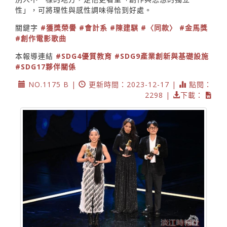
性」，可將理性與感性調味得恰到好處。
關鍵字
#獲獎榮譽
#會計系
#陳建騏
#〈同款〉
#金馬獎
#創作電影歌曲
本報導連結
#SDG4優質教育
#SDG9產業創新與基礎設施
#SDG17夥伴關係
NO.1175 B |
更新時間：2023-12-17 |
點閱：
2298 |
下載：