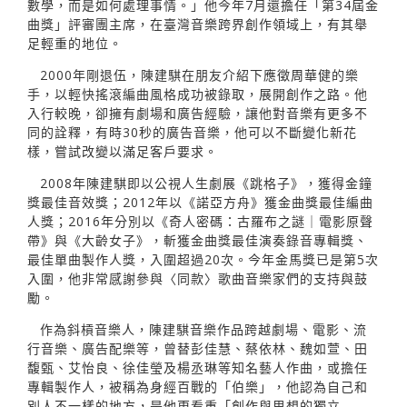
數學，而是如何處理事情。」他今年7月還擔任「第34屆金
曲獎」評審團主席，在臺灣音樂跨界創作領域上，有其舉
足輕重的地位。
2000年剛退伍，陳建騏在朋友介紹下應徵周華健的樂
手，以輕快搖滾編曲風格成功被錄取，展開創作之路。他
入行較晚，卻擁有劇場和廣告經驗，讓他對音樂有更多不
同的詮釋，有時30秒的廣告音樂，他可以不斷變化新花
樣，嘗試改變以滿足客戶要求。
2008年陳建騏即以公視人生劇展《跳格子》，獲得金鐘
獎最佳音效獎；2012年以《諾亞方舟》獲金曲獎最佳編曲
人獎；2016年分別以《奇人密碼：古羅布之謎｜電影原聲
帶》與《大齡女子》，斬獲金曲獎最佳演奏錄音專輯獎、
最佳單曲製作人獎，入圍超過20次。今年金馬獎已是第5次
入圍，他非常感謝參與〈同款〉歌曲音樂家們的支持與鼓
勵。
作為斜槓音樂人，陳建騏音樂作品跨越劇場、電影、流
行音樂、廣告配樂等，曾替彭佳慧、蔡依林、魏如萱、田
馥甄、艾怡良、徐佳瑩及楊丞琳等知名藝人作曲，或擔任
專輯製作人，被稱為身經百戰的「伯樂」，他認為自己和
別人不一樣的地方，是他更看重「創作與思想的獨立