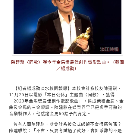
陳建騏〈同款〉獲今年金馬獎最佳創作電影歌曲。（截圖
／楊成勤）
【記者楊成勤淡水校園報導】本校會計系校友陳建騏，
11月25日以電影「本日公休」主題曲〈同款〉，獲得
「2023年金馬獎最佳創作電影歌曲」，達成榮獲金鐘、金
曲及金馬的三金榮耀。陳建騏在娛樂界早已是炙手可熱的
音樂製作人，他感謝金馬60給予的肯定。
曾有人問陳建騏，唸會計系被公式綁架不會很痛苦嗎？
陳建騏說：「不會，只要考試過了就好，會計系難的不是