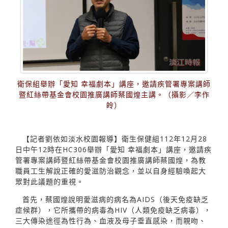
衛保組舉辦「愛知 幸福劇本」講座，邀請疾管署專案講師
暨紅絲帶基金會校園推廣講師蔡國煌主講。（攝影／李作
皊）
【記者劉依如淡水校園報導】衛生保健組112年12月28
日中午12時在HC306舉辦「愛知 幸福劇本」講座，邀請疾
管署專案講師暨紅絲帶基金會校園推廣講師蔡國煌，為教
職員工生解說正確的愛滋防治觀念，並以自身經驗喚起大
眾對此議題的重視。
首先，蔡國煌說明愛滋病的病名為AIDS（後天免疫缺乏
症候群），它所攜帶的病毒為HIV（人類免疫缺乏病毒），
三大傳染途徑為性行為、血液及母子垂直感染，而親吻、