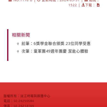
1522 |
下載：
相關新聞
前筆：6獎學金聯合頒獎 23位同學受惠
次筆：童軍團49週年團慶 潔能心體驗
版權所有：淡江時報與媒體中心
電話：02-26250584
傳真：02-26214169