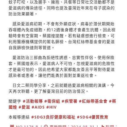
蚊子叮咬，以及握手、擁抱、共餐等日常社交活動都不是
愛滋病的傳染途徑，同時也提及臺灣近年來在母子感染的
防治效果顯著。
感染愛滋病初期，不會有外顯症狀，病毒於潛伏期開始
吞噬體內免疫細胞，約12週後身體才會產生抗體，因此檢
驗時會有空窗期。蔡國煌提醒，若有疑慮想進行檢查，可
利用醫療機構提供的匿名篩檢、台灣紅絲帶基金會的愛滋
自我篩檢快速劑等管道。
愛滋防治三部曲為拒絕性誘惑、忠實性伴侶、使用保險
套。蔡國煌表示，愛滋病人不可怕，忽視愛滋病的危險性
才是最可怕的，因此他希望大家都能友善且平等對待愛滋
感染者或患者，讓他們能勇於面對並重返社會。
日文二蔡同學分享，之前就聽過愛滋病相關的演講，今
天再次聆聽，更了解臺灣目前的防治情況。
關鍵字
#活動報導
#衛保組
#疾管署
#紅絲帶基金會
#蔡
國煌
#愛滋
#AIDS
#HIV
本報導連結
#SDG3良好健康和福祉
#SDG4優質教育
NO.1176 B |
更新時間：2024-05-31 |
點閱：