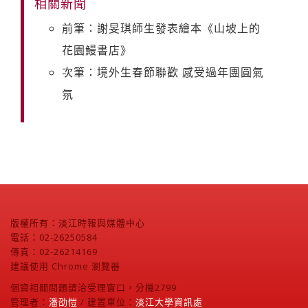
相關新聞
前筆：謝旻琪師生發表繪本《山坡上的
花園鰻書店》
次筆：境外生春節聯歡 感受過年團圓氣
氛
版權所有：淡江時報與媒體中心
電話：02-26250584
傳真：02-26214169
建議使用 Chrome 瀏覽器
個資相關問題請洽受理窗口，分機2799
管理者：
潘劭愷
/ 建置單位：
淡江大學資訊處