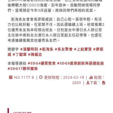
後轉戰大陸COSCO海運，前年退休，翁勵問候現場同學
們，當場預定今年3月返臺，將與同學們再相約見面。
航海系友會會長廖振威說：自己心態一直很年輕，有活
力也比較好動，在家閒不住，因此還繼續上班。他曾推薦2
位優秀系友為本校傑出校友，分別是台中港引水人辦公室
主任侯中南和台北港引水人辦公室副主任莊學偉，也還在
考慮繼續推薦其他優秀系友們。
關鍵字
#溫馨時刻
#航海系
#系友聚會
#上船實習
#廖振
威
#丁鯤華
#陳義忠
本報導連結
#SDG4優質教育
#SDG9產業創新與基礎設施
#SDG17夥伴關係
NO.1177 B |
更新時間：2024-02-18 |
點閱：
2065 |
下載：