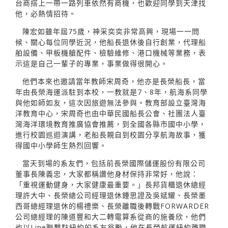
台商搭上一帶一路列車依然有商機，也歡迎同學到天津找
他，必熱情招待。
陳宏如雖年屆75歲，神采奕奕非常高興，現場一一問
候、關心每位同學近況，他船長退休後自行創業，代理船
舶設備、甲板機艙配件、檢驗維修、港口機械等業務，表
示這是自己一輩子的專業，事業做得很開心。
他們本來也邀請當年教師宋周奇，他亦是長榮船長，當
年由長榮海運派駐到本校，一教就是7、8年，航海系同學
與他如師如友，這次因旅遊無法參與。教育部設立臺灣海
洋教育中心，宋周奇也由中華民國船長公會、社團法人臺
灣海洋環境教育推廣協會推薦，到全國各縣市國中小學，
進行校園巡迴演講，老船長親自到校園分享航海故事，獲
得國中小學師生熱烈回響。
當天到場的系友們，包括前長榮國際儲運股份有限公司
董事長陳義忠，大家都稱讚他身材保持非常好，他說：
「重視運動健身，大家健康最重要。」長邦貨櫃退休總經
理許大中、長榮總公司經理退休鍾思證及吳斌耀、長榮墨
西哥總經理退休的楊禮樂、長榮離職後轉戰FORWARDER
公司總經理的陳道豐和大二轉電算系從商的施養欣，他們
也以Line聯繫駐紐約的系友翁勵，他在長榮航運紐約離職