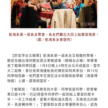
航海系第一屆系友聚會，系友們難忘大四上船實習情景。
（圖／航海系友會提供）
【舒宜萍台北報導】航海系第一屆系友互相邀約聚餐，
歡迎全國台灣同胞投資企業聯誼會（簡稱台企聯）榮譽會
長丁鯤華同學回臺，1月8日晚上6時在台北天成飯店，當年
大二助教，曾任長榮海運船長的陳宏如特來參加，與10位
同學相見歡，他們當年在現在淡水校園商船學館（海事博
物館）上課，感情相當好。
丁鯤華說：「很高興見到大家，同學就是同學，即使畢
業已經43年，仍記得當年同學們一起到船上實習的那半
年，一天工作結束，望著夕陽和滿天霞光，天南地北的聊
天，真是暢快啊！」丁鲲華對台資企業優勢有信心，認為