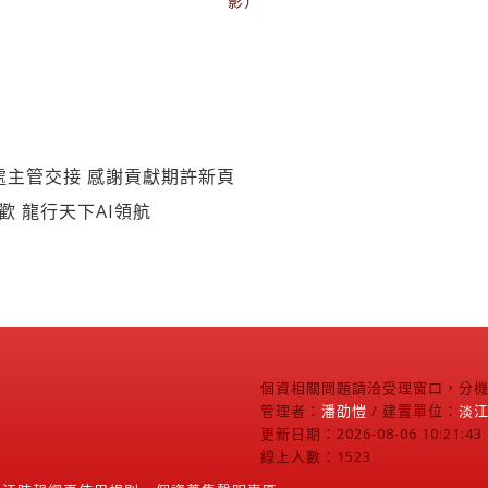
影）
處主管交接 感謝貢獻期許新頁
歡 龍行天下AI領航
個資相關問題請洽受理窗口，分機2
管理者：
潘劭愷
/ 建置單位：
淡
更新日期：2026-08-06 10:21:43
線上人數：1523