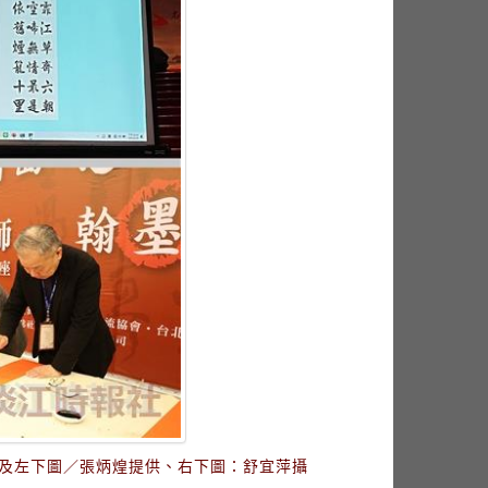
及左下圖／張炳煌提供、右下圖：舒宜萍攝