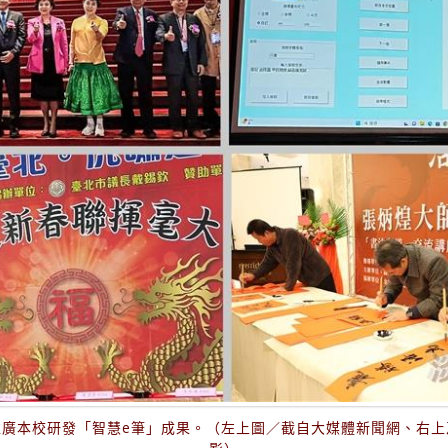
推廣本校研發「智慧e筆」成果。（左上圖／截自大媒體新聞網、右上