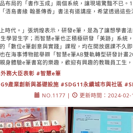
品布局的「書作玉成」兩個系統，讓現場驚豔不已。1月
「浯島書緣 翰墨傳香」書法有道講座，希望透過這些
上時代。」張炳煌表示，研發e筆，是為了讓想學書
小學生學習生字；而智慧e筆也正積極研發「美跡」系統
的「數位e筆創意與實踐」課程，均在開放選課不久即
在海事博物館舉辧「智慧e筆AB雙軌轉型研發計畫20
親身體驗e筆書寫的樂趣，歡迎有興趣的教職員工生
本外務大臣表彰
#智慧e筆
DG9產業創新與基礎設施
#SDG11永續城市與社區
#
NO.1177 |
更新時間：2024-02-