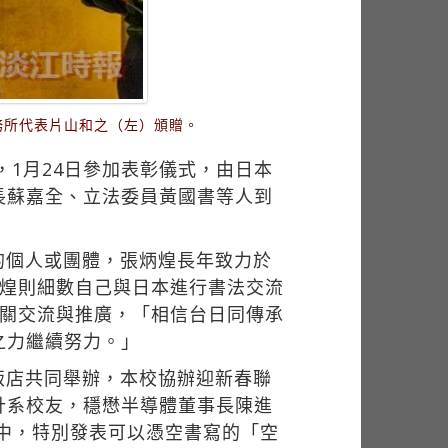
務所代表片山和之（左）頒贈。
，1月24日參加表彰儀式，由日本
長蘇嘉全、立法委員黃國書等人到
的個人或團體，張炳煌長年致力於
炳煌則細數自己與日本進行書法交流
相關交流與推廣，「相信台日同傳承
之力繼續努力。」
飯店共同舉辦，本校協辦迎新春聯
計系校友，穩懋半導體董事長陳進
會中，特別發表可以憑空書寫的「空