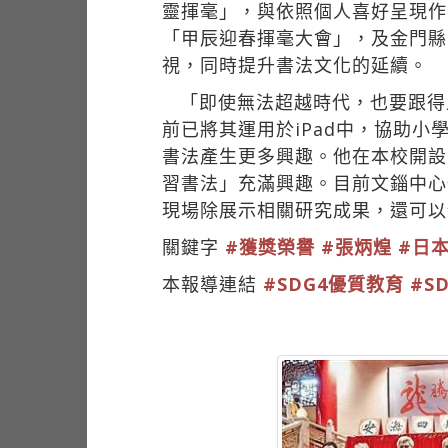
靈揮毫」，與依照個人喜好呈現作
「甲辰迎春揮毫大會」，及金門縣
視，同時提升書法文化的延續。
「即使無法超越時代，也要跟得
前已將其運用於iPad中，協助
書法產生更多興趣。他在本校開設
習書法」充滿興趣。目前文錙中心也
現場除展示相關研究成果，還可以
關鍵字
#獲獎榮譽
#張炳煌
#日
本報導連結
#SDG4優質教育
#S