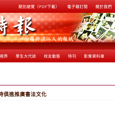
期別總覽（PDF下載）
電子報訂閱
關於我們
視界
學生大代誌
校友動態
特刊
影像資料庫
時俱進推廣書法文化