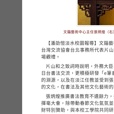
文錙藝術中心主任張炳煌（右
【潘劭愷淡水校園報導】文錙藝
台灣交流協會台北事務所代表片山
場觀禮。
片山和之致詞時說明，外務大臣
日台書法交流，更積極研發「e筆
的淵源，以及在淡江任教並受到張
的文化，在書法及其他文化藝術的
張炳煌推廣書法教育不遺餘力，
揮毫大會，除帶動春節文化氣氛並
財特別贊助，與本校工學院共同研