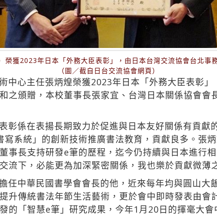
）榮獲2023年日本「外務大臣表彰」，由日本台灣交流協會台北事
（圖／截自日台交流協會網頁）
術中心主任張炳煌榮獲2023年日本「外務大臣表彰」
和之頒贈，本校董事長張家宜、台灣日本關係協會會
表彰係在表揚長期致力於促進與日本友好關係有貢獻
書寫系統」的創新技術推廣書法教育，貢獻良多。張
董事長支持研發e筆的歷程，迄今仍持續與日本進行
交流下，必能更為加深緊密關係，我也樂於貢獻微薄
擔任中華民國書學會會長的他，近來每年均與圓山大
提升傳統書法年節生活藝術，更於會中即時發表由會
發的「智慧e筆」研究成果，今年1月20日的揮毫大