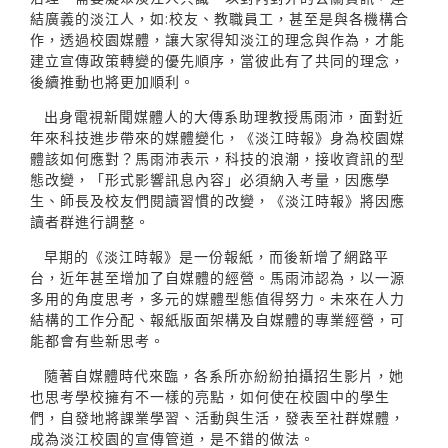
結廣義的淡江人，如:校友、教職員工，甚至是與各機構合
作，透過校園媒體，讓大家得知淡江的理念與作為，才能
建立宣傳政策轉變的優先順序，當彼此有了共同的理念，
後續推動也將更加順利。
出身電視新聞媒體人的大傳系助理教授馬雨沛，面對近
年來科技進步帶來的媒體變化，《淡江時報》身為校園媒
體該如何應對？馬雨沛表示，科技的浪潮，接收資訊的型
態改變，「形式影響訊息內容」必須納入考量，因應學
生、師長及校友們閱讀習慣的改變，《淡江時報》將因應
讀者群進行調整。
早期的《淡江時報》是一份報紙，而後新增了網路平
台，近年甚至增加了自媒體的經營。馬雨沛認為，以一源
多用的角度思考，多元的媒體型態值得努力。未來在人力
結構的工作分配、報紙版面架構及自媒體的專業經營，可
能都會有些新思考。
隨著自媒體時代來臨，各系所亦紛紛拍攝招生影片，她
也思考學校擁有不一樣的亮點，如何使在校園中的學生
們，自發地將課業學習、活動與生活，發表至社群媒體，
成為淡江校園的宣傳管道，是不錯的做法。