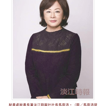
秘書處秘書長兼淡江時報社社長馬雨沛。（圖／馬雨沛提