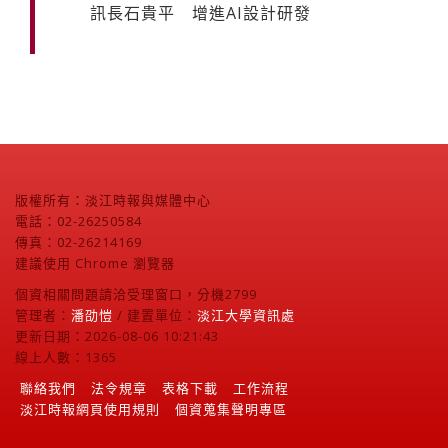
訊長石貴平 增進AI設計研發
版權所有：淡江時報與媒體中心
電話：02-26250584
傳真：02-26214169
建議使用 Chrome 瀏覽器
個資相關問題請洽受理窗口，分機2799
管理者：
潘劭愷
/ 建置單位：
淡江大學資訊處
更新日期：2026-08-06 10:21:43
線上人數：1365
聯絡我們
法令規章
表格下載
工作流程
淡江時報網頁使用規則
個資蒐集聲明專區