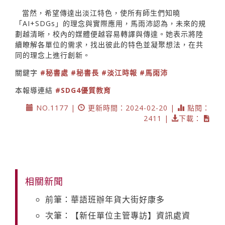
當然，希望傳達出淡江特色，使所有師生們知曉
「AI+SDGs」的理念與實際應用，馬雨沛認為，未來的規
劃越清晰，校內的媒體便越容易轉譯與傳達。她表示將陸
續瞭解各單位的需求，找出彼此的特色並凝聚想法，在共
同的理念上進行創新。
關鍵字
#秘書處
#秘書長
#淡江時報
#馬雨沛
本報導連結
#SDG4優質教育
NO.1177 |
更新時間：2024-02-20 |
點閱：
2411 |
下載：
相關新聞
前筆：華語班辦年貨大街好康多
次筆：【新任單位主管專訪】資訊處資