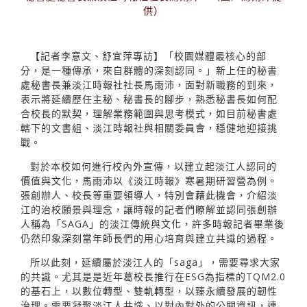
供）
【記者李意文、舒宜萍專訪】「校園媒體最核心的部
分，是一種傳承，來自群體的深刻認同。」新上任的秘書
處秘書長兼淡江時報社社長馬雨沛，面對新職務的到來，
表示將延續歷任主秘、秘書長的腳步，熟悉秘書長如何配
合校長的默契，理解業務範圍與思考模式，如目前秘書處
轄下的文書組、淡江時報社與相關委員會，穩健地迎接挑
戰。
對於本校如何進行校內外宣傳，以建立起淡江人認同的
價值與文化，馬雨沛以《淡江時報》寒暑期研習營為例。
張創辦人、校長等重要領導人，特別會藉此機會，介紹淡
江的治校願景與理念，讓時報的記者們瞭解並認同張創辦
人稱為「SAGA」的淡江傳統與文化，許多時報記者畢業後
仍然印象深刻當年師長們的用心培育與建立共識的過程。
所以此刻，延續屬於淡江人的「saga」，需要尋求大家
的共識。尤其是是近年葛校長推行在ESG為指標的TQM2.0
的基石上，以數位轉型、雙軌轉型，以臻永續發展的韌性
治理。需要凝聚淡江人共識、以對內對外的公關資訊，連