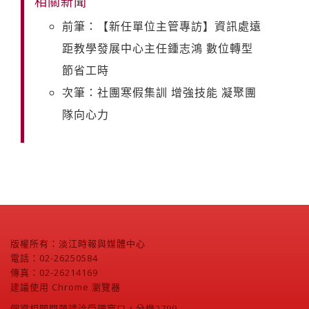
相關新聞
前筆：【新任單位主管專訪】資訊處遠
距教學發展中心主任鍾志鴻 數位轉型
節省工時
次筆：社團寒假集訓 增強技能 凝聚團
隊向心力
版權所有：淡江時報與媒體中心
電話：02-26250584
傳真：02-26214169
建議使用 Chrome 瀏覽器
個資相關問題請洽受理窗口，分機2799