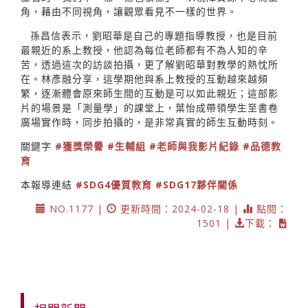
角，藉由不同視角，讓觀眾看見不一樣的世界。
孫昌信表示，劉昭華是自己的專題指導教授，也是目前
最親近的系上教授，他認為每位老師都有不為人知的辛
苦，透過這次的訪談拍攝，更了解劉昭華對教學的熱忱所
在。林彥融分享，這學期他與系上教授的互動越來越頻
繁，逐漸體會原來師生間的互動是可以如此親近；這部影
片的場景是「測量學」的課堂上，葉怡成帶領學生至書卷
廣場實作時，同步拍攝的，是非常真實的師生互動時刻。
關鍵字
#獲獎榮譽
#生輔組
#老師與我影片紀錄
#品德教
育
本報導連結
#SDG4優質教育
#SDG17夥伴關係
NO.1177 |
更新時間：2024-02-18 |
點閱：
1501 |
下載：