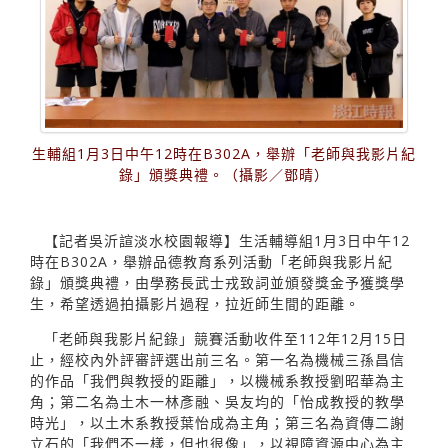
生輔組1月3日中午12時在B302A，舉辦「老師與我影片紀
錄」頒獎典禮。（攝影／鄧晴）
【記者吳沂諠淡水校園報導】生活輔導組1月3日中午12
時在B302A，舉辦品德教育系列活動「老師與我影片紀
錄」頒獎典禮，由學務長武士戎致詞並頒發獎金予獲獎學
生，希望透過拍攝影片過程，拉近師生間的距離。
「老師與我影片紀錄」競賽活動收件至112年12月15日
止，經校內外評審評選出前三名。第一名為機械三孫昌信
的作品「我們與教授的距離」，以機械系教授劉昭華為主
角；第二名為土木一林彥融、吳友均的「怡成教授的教學
時光」，以土木系教授葉怡成為主角；第三名為資傳二謝
立石的「我們不一樣，但也很像」，以視障資源中心為主