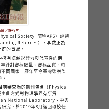
攝影／許宥萱）
al Society, 簡稱APS）評選
ding Referees），李啟正為
社群的貢獻。
中擁有卓越影響力與代表性的期
008年起，每年針對審稿數量、審稿品質、時
個不同國家，歷年至今臺灣榮獲傑
等。
目前審查過的期刊包含《Physical
，很榮幸能經由此方式對物理學界有所貢
ional Laboratory、中央
究，於2019年8月返回母校任