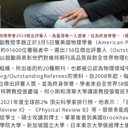
物理學會2024傑出評審人，為臺灣唯一入選者，且為終身榮譽。（
啟正於3月5日獲美國物理學會（American Physic
91600位審稿者中，選出156位傑出評審人（Outstan
以鼓勵與表彰他們對維持期刊高品質與對全世界物理
組織，所出版的約20種期刊，也都被公認為物理領域
s.aps.org/OutstandingReferees的資料，自2
0位傑出評審人獎，並為終身榮譽，學者來自全世界58
學特聘教授張慶瑞、何小剛和清華大學講座教授張敬民
20與2021年度全球前2% 頂尖科學家排行榜，他表示：「
ical Review X》、《Physical Review B》等
、碩士攻讀到博士，畢業後曾到美國Brookhaven Nat
學院大學、新加坡國立大學、日本東京大學做過博士後研