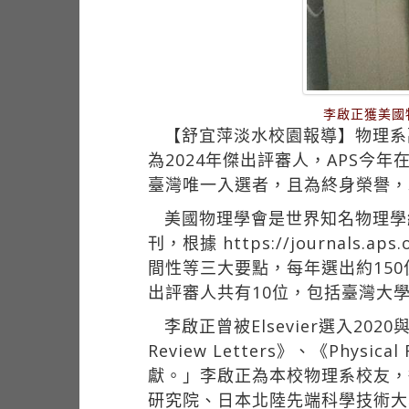
李啟正獲美國
【舒宜萍淡水校園報導】物理系副教授李
為2024年傑出評審人，APS今年在約
臺灣唯一入選者，且為終身榮譽，
美國物理學會是世界知名物理學
刊，根據
https://journal
間性等三大要點，每年選出約15
出評審人共有10位，包括臺灣大
李啟正曾被Elsevier選入20
Review Letters》、《Phys
獻。」李啟正為本校物理系校友，從學士
研究院、日本北陸先端科學技術大