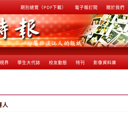
期別總覽（PDF下載）
電子報訂閱
關於我們
視界
學生大代誌
校友動態
特刊
影像資料庫
審人