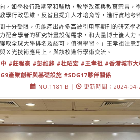
向，如學校行政期望和輔助，教學改革與教育宗旨，
教學行政思維，反省且提升人才培育等，進行實地考
間十分受限，仍能產出許多高被引用率期刊的研究學
力配合學者的研究計畫設備需求，和大量博士後人力
獲取全球大學排名及認可，值得學習。」王孝祖注意
與Ｘ光技術應用上，與該校進行學術交流。
宏中
#莊程豪
#彭維鋒
#杜昭宏
#王孝祖
#香港城市
DG9產業創新與基礎設施
#SDG17夥伴關係
NO.1181 B |
更新時間：2024-04-