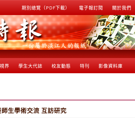
期別總覽（PDF下載）
電子報訂閱
關於我們
視界
學生大代誌
校友動態
特刊
影像資料庫
簽師生學術交流 互訪研究