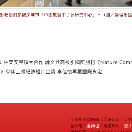
系教授們參觀深圳市「中國散裂中子源研究中心」。（圖／物理系
林奕安與頂大合作 論文登高被引國際期刊《Nature Commun
》奪休士頓紀錄短片金獎 李佳懷再獲國際肯定
個資相關問題請洽受理窗口，分機2
管理者：
潘劭愷
/ 建置單位：
淡
更新日期：2026-08-06 10:21:43