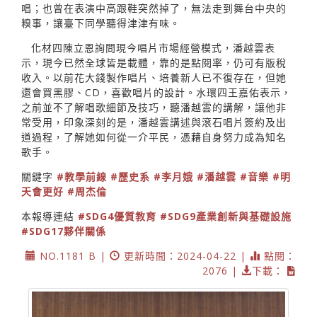
唱；也曾在表演中高跟鞋突然掉了，無法走到舞台中央的
糗事，讓臺下同學聽得津津有味。
化材四陳立恩詢問現今唱片市場經營模式，潘越雲表
示，現今已然全球皆是載體，靠的是點閱率，仍可有版稅
收入。以前花大錢製作唱片、培養新人已不復存在，但她
還會買黑膠、CD，喜歡唱片的設計。水環四王嘉佑表示，
之前並不了解唱歌細節及技巧，聽潘越雲的講解，讓他非
常受用，印象深刻的是，潘越雲講述與滾石唱片簽約及出
道過程，了解她如何從一介平民，憑藉自身努力成為知名
歌手。
關鍵字
#教學前線
#歷史系
#李月娥
#潘越雲
#音樂
#明
天會更好
#周杰倫
本報導連結
#SDG4優質教育
#SDG9產業創新與基礎設施
#SDG17夥伴關係
NO.1181 B |
更新時間：2024-04-22 |
點閱：
2076 |
下載：