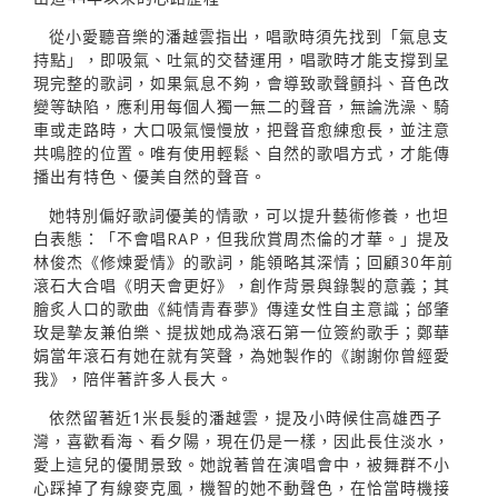
從小愛聽音樂的潘越雲指出，唱歌時須先找到「氣息支
持點」，即吸氣、吐氣的交替運用，唱歌時才能支撐到呈
現完整的歌詞，如果氣息不夠，會導致歌聲顫抖、音色改
變等缺陷，應利用每個人獨一無二的聲音，無論洗澡、騎
車或走路時，大口吸氣慢慢放，把聲音愈練愈長，並注意
共鳴腔的位置。唯有使用輕鬆、自然的歌唱方式，才能傳
播出有特色、優美自然的聲音。
她特別偏好歌詞優美的情歌，可以提升藝術修養，也坦
白表態：「不會唱RAP，但我欣賞周杰倫的才華。」提及
林俊杰《修煉愛情》的歌詞，能領略其深情；回顧30年前
滾石大合唱《明天會更好》，創作背景與錄製的意義；其
膾炙人口的歌曲《純情青春夢》傳達女性自主意識；邰肇
玫是摯友兼伯樂、提拔她成為滾石第一位簽約歌手；鄭華
娟當年滾石有她在就有笑聲，為她製作的《謝謝你曾經愛
我》，陪伴著許多人長大。
依然留著近1米長髮的潘越雲，提及小時候住高雄西子
灣，喜歡看海、看夕陽，現在仍是一樣，因此長住淡水，
愛上這兒的優閒景致。她說著曾在演唱會中，被舞群不小
心踩掉了有線麥克風，機智的她不動聲色，在恰當時機接