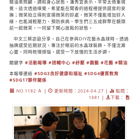
精油來照顧、調和身心狀態。潘秀宜表示，平常太倚重視
覺，這次透過嗅覺，希望能在聞香的過程裡提供感官的安
撫；微笑拍立得則宣揚微笑的好處，微笑不僅能增加好人
緣，也能減輕壓力、預防疾病，學生們三五成群聚在鏡頭
前一起微笑，一同留下開心放鬆的狀態。
中文三蔡宓庭分享，自己在參與DIY花藝水晶球時，透過
抽牌感受近期狀況，專注於眼前的水晶球裝飾，不僅沈澱
心靈，同時梳理煩惱，感受一下放慢的生活步調。
關鍵字
#活動報導
#諮輔中心
#紓壓
#園藝
#花藝
#精油
本報導連結
#SDG3良好健康和福祉
#SDG4優質教育
#SDG17夥伴關係
NO.1182 Ａ |
更新時間：2024-04-27 |
點閱：
1681 |
下載：