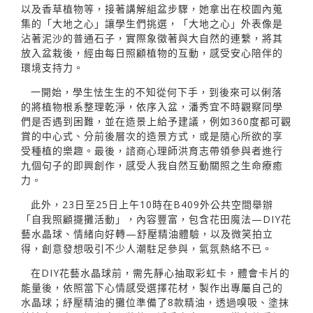
以及香草植物等，接著講解組盆步驟，她拿出在校園內蒐
集的「大地之心」讓學生們挑選，「大地之心」外表像是
沾著泥沙的普通石子，實際象徵著與大自然的連繫，將其
放入盆栽後，經由每日照顧植物的互動，感受安心陪伴的
環境支持力。
一開始，學生怯生生的不知從何下手，到後來可以俐落
的將植物根系整理乾淨，依序入盆，潘秀宜不時觀察同學
們是否遇到困難，並在造景上給予建議，例如360度都可觀
賞的中心式、分前後層次的造景方式，或是隨心所欲的享
受種植的樂趣。最後，諮商心理師洪育志帶領參與者進行
九個句子的即興創作，感受人我自然互動關照之生命療癒
力。
此外，23日至25日上午10時在B409外公共空間舉辦
「自我照顧擺攤活動」，內容豐富，包含花田魔法—DIY花
藝水晶球、情緒向好轉—舒壓精油體驗，以及微笑拍立
得，創意發想吸引不少人潮駐足參與，氣氛熱絡不已。
在DIY花藝水晶球前，需先靜心抽取彩虹卡，體會卡片的
能量後，依照當下心情感受選擇花材，製作出專屬自己的
水晶球；紓壓精油的攤位準備了8款精油，透過嗅吸、塗抹