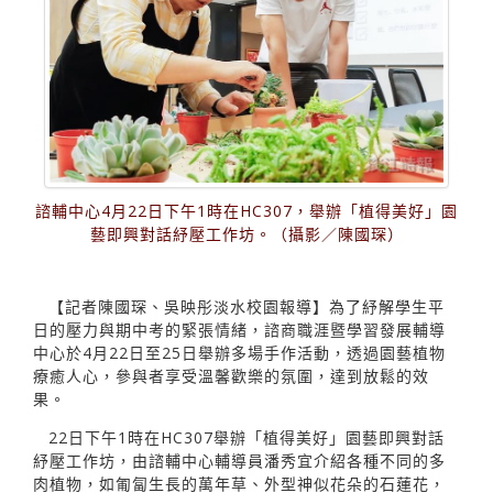
諮輔中心4月22日下午1時在HC307，舉辦「植得美好」園
藝即興對話紓壓工作坊。（攝影／陳國琛）
【記者陳國琛、吳映彤淡水校園報導】為了紓解學生平
日的壓力與期中考的緊張情緒，諮商職涯暨學習發展輔導
中心於4月22日至25日舉辦多場手作活動，透過園藝植物
療癒人心，參與者享受溫馨歡樂的氛圍，達到放鬆的效
果。
22日下午1時在HC307舉辦「植得美好」園藝即興對話
紓壓工作坊，由諮輔中心輔導員潘秀宜介紹各種不同的多
肉植物，如匍匐生長的萬年草、外型神似花朵的石蓮花，