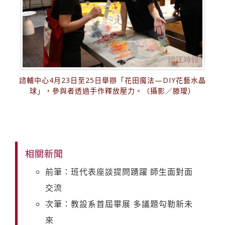
諮輔中心4月23日至25日舉辦「花田魔法—DIY花藝水晶
球」，參與者透過手作釋放壓力。（攝影／滕璦）
相關新聞
前筆：班代表座談提問踴躍 師生面對面
交流
次筆：教設系首屆畢展 多議題勾勒新未
來