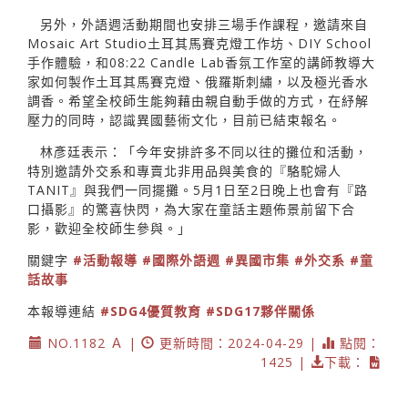
另外，外語週活動期間也安排三場手作課程，邀請來自
Mosaic Art Studio土耳其馬賽克燈工作坊、DIY School
手作體驗，和08:22 Candle Lab香氛工作室的講師教導大
家如何製作土耳其馬賽克燈、俄羅斯刺繡，以及極光香水
調香。希望全校師生能夠藉由親自動手做的方式，在紓解
壓力的同時，認識異國藝術文化，目前已結束報名。
林彥廷表示：「今年安排許多不同以往的攤位和活動，
特別邀請外交系和專賣北非用品與美食的『駱駝婦人
TANIT』與我們一同擺攤。5月1日至2日晚上也會有『路
口攝影』的驚喜快閃，為大家在童話主題佈景前留下合
影，歡迎全校師生參與。」
關鍵字
#活動報導
#國際外語週
#異國市集
#外交系
#童
話故事
本報導連結
#SDG4優質教育
#SDG17夥伴關係
NO.1182 Ａ |
更新時間：2024-04-29 |
點閱：
1425 |
下載：