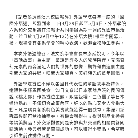
【記者侯逸蓁淡水校園報導】外語學院每年一度的「國
際外語週」即將到來！ 自4月29日起至5月3日，外語學院
六系和外交系將在海報街共同舉辦為期一週的異國市集活
動，並且於4月29日中午12時在外語大樓1樓舉辦開幕典
禮，現場會有各系學會的精彩表演，歡迎全校師生參與。
本次外語週總召，法文系學會會長林彥廷說明，今年以
「童話故事」為主題，童話是許多人的兒時陪伴，充滿奇
幻元素的內容滿足人們對世界的想像。期許藉由這個主題
引起大家的共鳴，喚起大家純真、美好時光的童年回憶。
外語學院攤位不僅以各國具代表性的童話故事為特色，
還販售多樣異國美食，如日文系以日本家喻戶曉的民間傳
說《桃太郎》作為攤位主題，販售飯糰、三色糰子等日本
道地點心，不僅切合故事內容，好吃的點心又令人食指大
動。凡是購買各系特色美食就能獲得一個戳章，集滿四系
戳章後即可兌換抽獎券，有機會獲得拍立得與甜品兌換卷
等精美獎品！外交系攤位則是安排與邦交國的相關問答闖
關活動，參與者若是闖關成功，可以獲得小獎品，希望吸
引師生前往攤位互動。