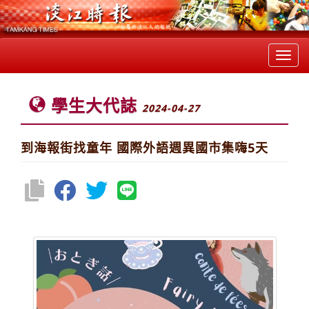
Toggl
navig
學生大代誌
2024-04-27
到海報街找童年 國際外語週異國市集嗨5天