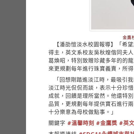
金鷹
【潘劭愷淡水校園報導】「希望
得主，英文系校友吳秋煌偕同夫人
葛煥昭，特別致贈珍藏多年的的龍
來更規劃每年進行珠寶義賣，所得
「回想剛踏進淡江時，最吸引我
淡江時光侃侃而談，表示十分珍惜
成就，回饋是理所當然。他還特別
品質，更規劃每年提供寶石進行兩
十分樂意為母校做點事。」
關鍵字
#溫馨時刻
#金鷹獎
#英