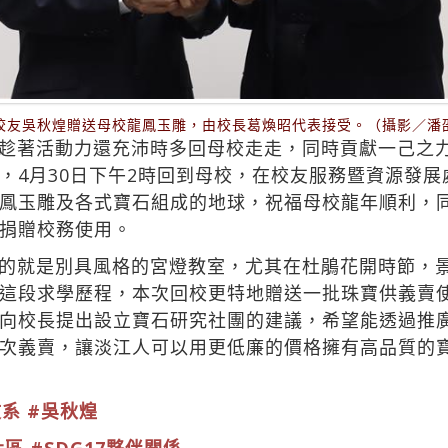
校友吳秋煌贈送母校龍鳳玉雕，由校長葛煥昭代表接受。（攝影／潘
趁著活動力還充沛時多回母校走走，同時貢獻一己之
，4月30日下午2時回到母校，在校友服務暨資源發
鳳玉雕及各式寶石組成的地球，祝福母校龍年順利，
捐贈校務使用。
的就是別具風格的宮燈教室，尤其在杜鵑花開時節，
這段求學歷程，本次回校更特地贈送一批珠寶供義賣
向校長提出設立寶石研究社團的建議，希望能透過推
次義賣，讓淡江人可以用更低廉的價格擁有高品質的
文系
#吳秋煌