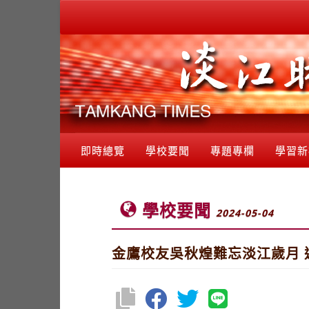
即時總覽
學校要聞
專題專欄
學習新
學校要聞
2024-05-04
金鷹校友吳秋煌難忘淡江歲月 