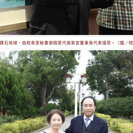
寶石地球，由校長室秘書張翔筌代張家宜董事長代表接受。（圖／