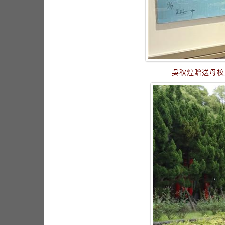
吳秋煌贈送母校