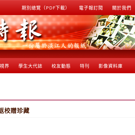
期別總覽（PDF下載）
電子報訂閱
關於我們
視界
學生大代誌
校友動態
特刊
影像資料庫
返校贈珍藏