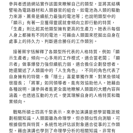
參與者透過網站實作該圖來瞭解自己的類型，並將其結構
譬喻為電路器材和人類器官的組合，如電池為人類的驅動
力來源、薦骨是續航力最強的電池等；也說明類型中的
「顯示」有著一旦獲得靈感就會傾向立即行動的特質，
「生產」則比起其他類型擁有更高的生產力。她表示每個
人身上都擁有不同的電池，可藉由人類圖來挖掘出自身在
處事上的持久力、判斷適合勝任的工作類別。
接著蔡宇恬解釋了各類型所代表的人格特質，例如「顯
示生產者」傾向一心多用的工作模式，適合當老闆；「顯
示者」做事爆發力強但續航力弱，適合擔任企劃發想者。
她還闡述了人類圖中的「人生角色」，不同的角色代表了
自身擁有的特徵，像「隱士」喜愛單獨作業、對某些領域
很擅長；「將軍」如同領導者，能有效協助他人。她藉由
各種說明，讓參與者能更全面地瞭解人類圖的大體內容與
涵義，也透過互動的方式，使其理解自身的人格特質和職
業傾向。
戰略所碩士四高千棃表示，來參加演講是想學習職涯規
劃相關知識。人類圖雖為命理學，但亦類似性向測驗，可
根據個性與特質，系統性地評估該對象適合從事的工作類
型。藉由演講也學到了命理學分析的相關知識，非常有