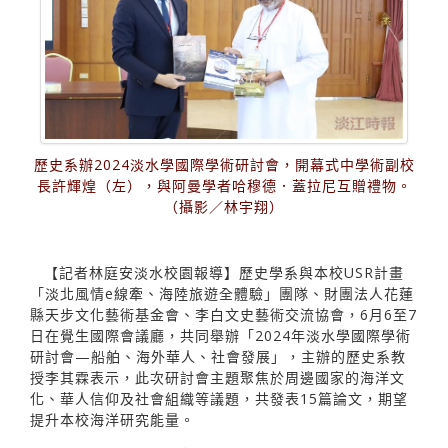
歷史系辦2024淡水學國際學術研討會，開幕式中學術副校
長許輝煌（左），與阿曼學者哈穆德．蓋拉尼互贈禮物。
（攝影／林宇翔）
【記者林庭安淡水校園報導】歷史學系與本校USR計畫
「淡北風情e線牽、海陸旅遊全體驗」團隊、財團法人花蓮
縣天步文化藝術基金會、李白文史藝術交流協會，6月6至7
日在覺生國際會議廳，共同舉辦「2024年淡水學國際學術
研討會—船舶、海外華人、社會發展」，主辦的歷史系教
授李其霖表示，此次研討會主題聚焦於周邊國家的海洋文
化、華人信仰及社會組織等議題，共發表15篇論文，期望
提升本校海洋研究能量。