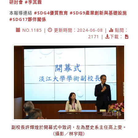
研討會
#李其霖
本報導連結
#SDG4優質教育
#SDG9產業創新與基礎設施
#SDG17夥伴關係
NO.1185 |
更新時間：2024-06-08 |
點閱：
2171 |
下載：
副校長許輝煌於開幕式中致詞，左為歷史系主任高上雯。
（攝影／林宇翔）