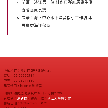
前筆：淡江第一位 林傑東獲應屆僑生僑
委會委員長獎
次筆：海下中心水下噪音指引工作坊 集
思廣益海洋保育
版權所有：淡江時報與媒體中心
電話：02-26250584
傳真：02-26214169
建議使用 Chrome 瀏覽器
個資相關問題請洽受理窗口，分機2799
管理者：
潘劭愷
/ 建置單位：
淡江大學資訊處
更新日期：2026-08-06 10:21:43