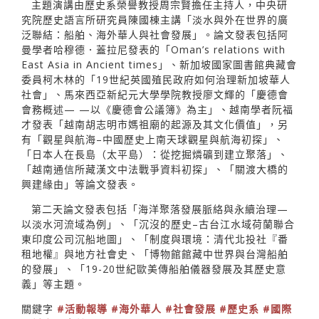
主題演講由歷史系榮譽教授周宗賢擔任主持人，中央研
究院歷史語言所研究員陳國棟主講「淡水與外在世界的廣
泛聯結：船舶、海外華人與社會發展」。論文發表包括阿
曼學者哈穆德．蓋拉尼發表的「Oman’s relations with
East Asia in Ancient times」、新加坡國家圖書館典藏會
委員柯木林的「19世紀英國殖民政府如何治理新加坡華人
社會」、馬來西亞新紀元大學學院教授廖文輝的「慶德會
會務概述— —以《慶德會公議簿》為主」、越南學者阮福
才發表「越南胡志明市媽祖廟的起源及其文化價值」，另
有「觀星與航海–中國歷史上南天球觀星與航海初探」、
「日本人在長島（太平島）：從挖掘燐礦到建立聚落」、
「越南通信所藏漢文中法戰爭資料初探」、「關渡大橋的
興建緣由」等論文發表。
第二天論文發表包括「海洋聚落發展脈絡與永續治理—
以淡水河流域為例」、「沉沒的歷史–古台江水域荷蘭聯合
東印度公司沉船地圖」、「制度與環境：清代北投社『番
租地權』與地方社會史、「博物館館藏中世界與台灣船舶
的發展」、「19-20世紀歐美傳船舶儀器發展及其歷史意
義」等主題。
關鍵字
#活動報導
#海外華人
#社會發展
#歷史系
#國際