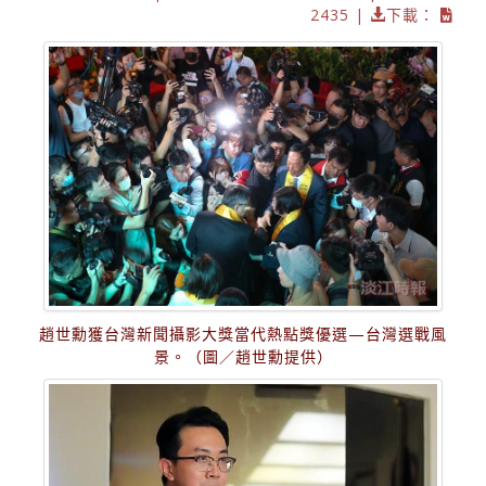
2435 |
下載：
趙世勳獲台灣新聞攝影大獎當代熱點獎優選—台灣選戰風
景。（圖／趙世勳提供）