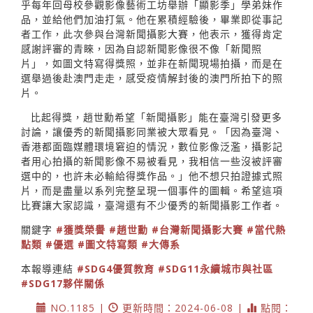
乎每年回母校參觀影像藝術工坊舉辦「顯影季」學弟妹作
品，並給他們加油打氣。他在累積經驗後，畢業即從事記
者工作，此次參與台灣新聞攝影大賽，他表示，獲得肯定
感謝評審的青睞，因為自認新聞影像很不像「新聞照
片」，如圖文特寫得獎照，並非在新聞現場拍攝，而是在
選舉過後赴澳門走走，感受疫情解封後的澳門所拍下的照
片。
比起得獎，趙世勳希望「新聞攝影」能在臺灣引發更多
討論，讓優秀的新聞攝影同業被大眾看見。「因為臺灣、
香港都面臨媒體環境窘迫的情況，數位影像泛濫，攝影記
者用心拍攝的新聞影像不易被看見，我相信一些沒被評審
選中的，也許未必輸給得獎作品。」他不想只拍證據式照
片，而是盡量以系列完整呈現一個事件的圖輯。希望這項
比賽讓大家認識，臺灣還有不少優秀的新聞攝影工作者。
關鍵字
#獲獎榮譽
#趙世勳
#台灣新聞攝影大賽
#當代熱
點類
#優選
#圖文特寫類
#大傳系
本報導連結
#SDG4優質教育
#SDG11永續城市與社區
#SDG17夥伴關係
NO.1185 |
更新時間：2024-06-08 |
點閱：