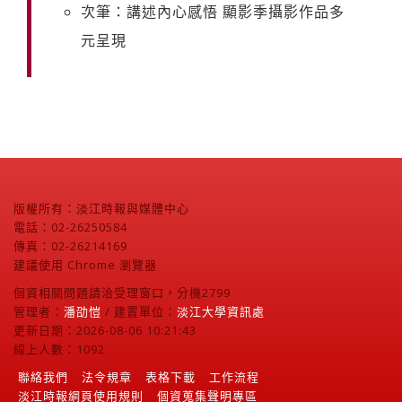
次筆：講述內心感悟 顯影季攝影作品多
元呈現
版權所有：淡江時報與媒體中心
電話：02-26250584
傳真：02-26214169
建議使用 Chrome 瀏覽器
個資相關問題請洽受理窗口，分機2799
管理者：
潘劭愷
/ 建置單位：
淡江大學資訊處
更新日期：2026-08-06 10:21:43
線上人數：1092
聯絡我們
法令規章
表格下載
工作流程
淡江時報網頁使用規則
個資蒐集聲明專區