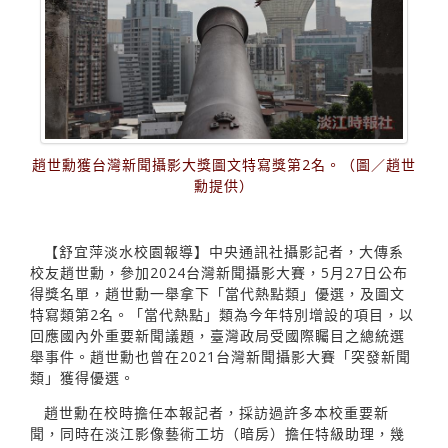
趙世勳獲台灣新聞攝影大獎圖文特寫獎第2名。（圖／趙世
勳提供）
【舒宜萍淡水校園報導】中央通訊社攝影記者，大傳系
校友趙世勳，參加2024台灣新聞攝影大賽，5月27日公布
得獎名單，趙世勳一舉拿下「當代熱點類」優選，及圖文
特寫類第2名。「當代熱點」類為今年特別增設的項目，以
回應國內外重要新聞議題，臺灣政局受國際矚目之總統選
舉事件。趙世勳也曾在2021台灣新聞攝影大賽「突發新聞
類」獲得優選。
趙世勳在校時擔任本報記者，採訪過許多本校重要新
聞，同時在淡江影像藝術工坊（暗房）擔任特級助理，幾