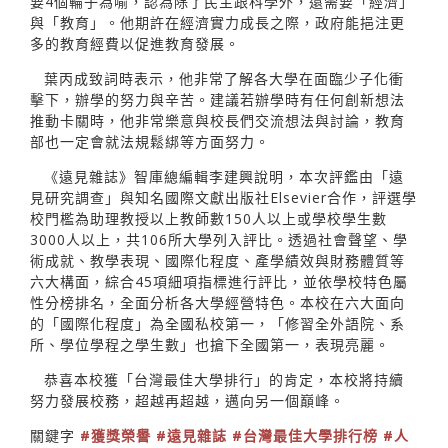
要4個輪子為喻，認為除了民主跟科學外，還需要「經濟」
與「教育」。他期許在經濟實力成長之際，政府能挹注更
多的教育經費以促進教育發展。
葉丙成致詞時表示，他非常了解各大學在面臨少子化衝
擊下，辦學的努力與辛苦。建議若辦學時有任何創新想法
推動卡關時，他非常樂意與校長們交流想法與討論，教育
部也一定會就法規鬆綁等方面努力。
《遠見雜誌》智庫總編輯李建興說明，本次評鑑由「遠
見研究調查」與知名國際文獻出版社Elsevier合作，評選學
校門檻為助理教授以上教師數150人以上或學校學生數
3000人以上，共106所大學列入評比。透過社會聲望、學
術成就、教學表現、國際化程度、產學績效與財務體質等
六大構面，綜合45項細項指標進行評比，並依學校特色屬
性分榜排名，全面分析各大學經營特色。本校在六大面向
的「國際化程度」為全國私校第一，「修習全外語院、系
所、學位學程之學生數」也搶下全國第一，表現亮麗。
恭喜本校獲「台灣最佳大學排行」的肯定，本校將持續
努力發展校務，超越再超越，邁向另一個巔峰。
關鍵字
#獲獎榮譽
#遠見雜誌
#台灣最佳大學排行榜
#人