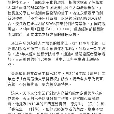
獎牌後表示，「面臨少子化的環境，相信大家都了解私立
大學所面臨的辦學和招生困境要比國立大學嚴峻很多。」
校長並分享在AI浪潮席捲全球的當下，淡江永續辦學的創
新與轉型，「不管任何科系都可以跨領域跟AI與SDGs結
合，淡江現在正以AI加SDGs貫穿我們所有學系。」同時說
明自2023年8月1日起「AI+SDGs=∞」通過經濟部智慧財
產局認證，正式成為本校專屬的註冊商標。
淡江在AI與永續人才培育的推動上，從111學年度起，已
經將AI與程式語言、探索永續這2門課程，列為大一新生必
修。近3年來經AI創智學院輔導，通過AI相關證照者逐年增
加，目前總數約近1500張，其中非工科學生占比超過6
成。
臺灣啟動教育改革工程已30年，自2016年起《遠見》每
年進行「台灣最佳大學排行榜」調查，揭示各大學為異軍
突起，不只拚排名，更力拚發展特色。
遠見・天下文化事業群創辦人高希均除肯定獲獎學校的
成果外，表示自己是終身教育工作者，非常關心臺灣教
育。他提及1919年的五四運動提倡「德先生」（民主）和
「賽先生」（科學）。但他以經濟學者的角度，舉車子需