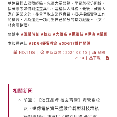
朝這目標去累積經驗。先從大量閱覽、學習與模仿開始，
接著思考如何創造差異化，建構個人風格。最後，鼓勵大
家在課業之餘，盡量爭取去業界實習，把握接觸實務工作
的機會，因為這是一項可幫自己加分的有力經歷。（文／
林育珊整理）
關鍵字
#溫馨時刻
#校友
#大傳系
#楊雅喆
#導演
#編劇
本報導連結
#SDG4優質教育
#SDG17夥伴關係
NO.1186 |
更新時間：2024-08-15 |
點閱：
2134 |
下載：
相關新聞
前筆：【淡江品牌 校友齊讚】資管系校
友、遠傳電信資訊暨數位轉型科技群執
行副總經理 胡德民／確立目標 勇往直