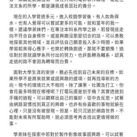
法文系的所學，都是讓我成長茁壯的養分。
現在的入學管道多元，進入校園學習後，有人如魚得
水，也有人覺得可以嘗試更多的可能，就和當年的我一
樣。建議學弟妹們，在專注本科系所學之餘，若發現這走
向不符合自身條件，或是興趣沒那麼切合的話，可以勇敢
地探索其他領域，並且評估自己願意投入多少時間。如果
學習起來得心應手，也樂於轉換跑道，那就不要猶豫！過
往對於原就讀學系所付出的努力，也許能轉為輔系，認真
走過的路不會因為轉彎而白費。
面對大學生涯的安排，務必先找到自己未來的目標。如
果所學不是將來就業或感興趣的選項，就再找尋新的方
向。現今的環境已大不相同，除了課業、社團及打工，你
會花最多時間在哪裡呢？打電玩還是划手機？其實透過划
手機的過程，可以觀察出自己的偏好，從中去反思。試著
由網路習慣找到真正的興趣，也許有些喜歡的事物就躲在
心裡，只是沒有被發現。但是，若只沉迷於網路世界，不
能對未來有所幫助時，就必須思考再去找出更值得做的
事。
學弟妹在探索中若對於製作影像故事感興趣，可以試著