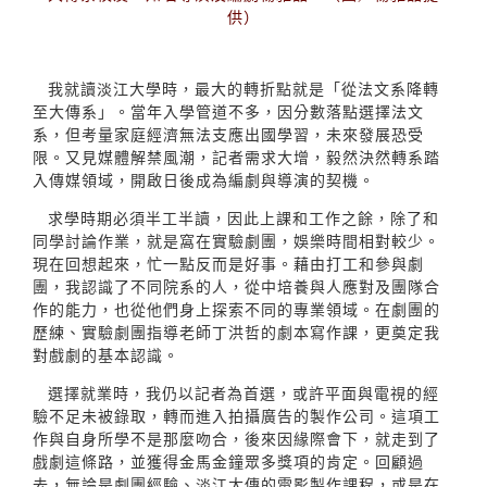
供）
我就讀淡江大學時，最大的轉折點就是「從法文系降轉
至大傳系」。當年入學管道不多，因分數落點選擇法文
系，但考量家庭經濟無法支應出國學習，未來發展恐受
限。又見媒體解禁風潮，記者需求大增，毅然決然轉系踏
入傳媒領域，開啟日後成為編劇與導演的契機。
求學時期必須半工半讀，因此上課和工作之餘，除了和
同學討論作業，就是窩在實驗劇團，娛樂時間相對較少。
現在回想起來，忙一點反而是好事。藉由打工和參與劇
團，我認識了不同院系的人，從中培養與人應對及團隊合
作的能力，也從他們身上探索不同的專業領域。在劇團的
歷練、實驗劇團指導老師丁洪哲的劇本寫作課，更奠定我
對戲劇的基本認識。
選擇就業時，我仍以記者為首選，或許平面與電視的經
驗不足未被錄取，轉而進入拍攝廣告的製作公司。這項工
作與自身所學不是那麼吻合，後來因緣際會下，就走到了
戲劇這條路，並獲得金馬金鐘眾多獎項的肯定。回顧過
去，無論是劇團經驗、淡江大傳的電影製作課程，或是在