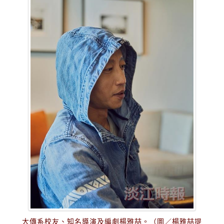
大傳系校友、知名導演及編劇楊雅喆。（圖／楊雅喆提