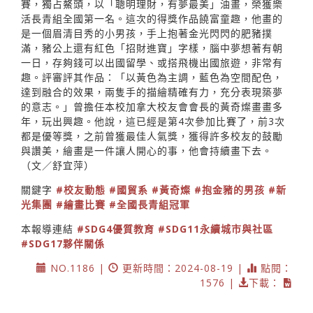
賽，獨占鰲頭，以「聰明理財，有夢最美」油畫，榮獲樂
活長青組全國第一名。這次的得獎作品饒富童趣，他畫的
是一個眉清目秀的小男孩，手上抱著金光閃閃的肥豬撲
滿，豬公上還有紅色「招財進寶」字樣，腦中夢想著有朝
一日，存夠錢可以出國留學、或搭飛機出國旅遊，非常有
趣。評審評其作品：「以黃色為主調，藍色為空間配色，
達到融合的效果，兩隻手的描繪精確有力，充分表現築夢
的意志。」曾擔任本校加拿大校友會會長的黃奇燦畫畫多
年，玩出興趣。他說，這已經是第4次參加比賽了，前3次
都是優等獎，之前曾獲最佳人氣獎，獲得許多校友的鼓勵
與讚美，繪畫是一件讓人開心的事，他會持續畫下去。
（文／舒宜萍）
關鍵字
#校友動態
#國貿系
#黃奇燦
#抱金豬的男孩
#新
光集團
#繪畫比賽
#全國長青組冠軍
本報導連結
#SDG4優質教育
#SDG11永續城市與社區
#SDG17夥伴關係
NO.1186 |
更新時間：2024-08-19 |
點閱：
1576 |
下載：