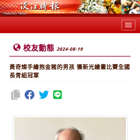
Toggl
navig
校友動態
2024-08-19
黃奇燦手繪抱金豬的男孩 獲新光繪畫比賽全國
長青組冠軍