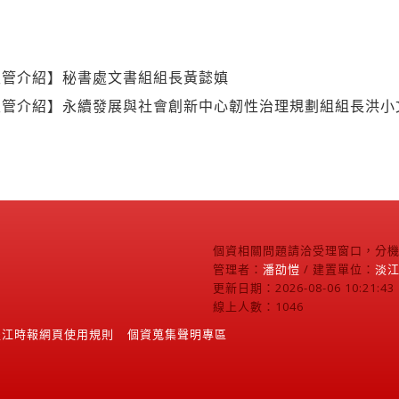
主管介紹】秘書處文書組組長黃懿嫃
主管介紹】永續發展與社會創新中心韌性治理規劃組組長洪小
個資相關問題請洽受理窗口，分機2
管理者：
潘劭愷
/ 建置單位：
淡
更新日期：2026-08-06 10:21:43
線上人數：1046
淡江時報網頁使用規則
個資蒐集聲明專區