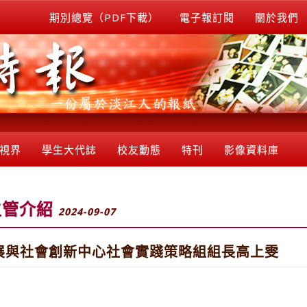
期別總覽（PDF下載）
電子報訂閱
關於我們
視界
學生大代誌
校友動態
特刊
影像資料庫
主管介紹
2024-09-07
展與社會創新中心社會實踐策略組組長高上雯