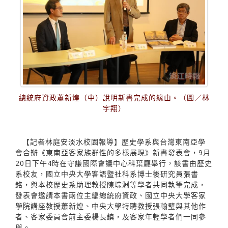
總統府資政蕭新煌（中）說明新書完成的緣由。（圖／林
宇翔）
【記者林庭安淡水校園報導】歷史學系與台灣東南亞學
會合辦《東南亞客家族群性的多樣展現》新書發表會，9月
20日下午4時在守謙國際會議中心科葉廳舉行，該書由歷史
系校友，國立中央大學客語暨社科系博士後研究員張書
銘，與本校歷史系助理教授陳琮淵等學者共同執筆完成，
發表會邀請本書兩位主編總統府資政、國立中央大學客家
學院講座教授蕭新煌、中央大學特聘教授張翰璧與其他作
者、客家委員會前主委楊長鎮，及客家年輕學者們一同參
與。