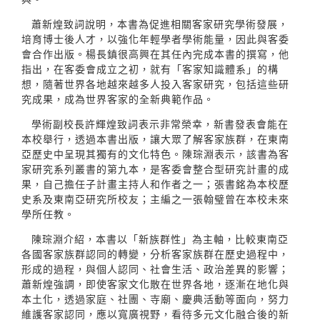
蕭新煌致詞說明，本書為促進相關客家研究學術發展，
培育博士後人才，以強化年輕學者學術能量，因此與客委
會合作出版。楊長鎮很高興在其任內完成本書的撰寫，他
指出，在客委會成立之初，就有「客家知識體系」的構
想，隨著世界各地越來越多人投入客家研究，包括這些研
究成果，成為世界客家的全新典範作品。
學術副校長許輝煌致詞表示非常榮幸，新書發表會能在
本校舉行，透過本書出版，讓大眾了解客家族群，在東南
亞歷史中呈現其獨有的文化特色。陳琮淵表示，該書為客
家研究系列叢書的第九本，是客委會整合型研究計畫的成
果，自己擔任子計畫主持人和作者之一；張書銘為本校歷
史系及東南亞研究所校友；主編之一張翰璧曾在本校未來
學所任教。
陳琮淵介紹，本書以「新族群性」為主軸，比較東南亞
各國客家族群認同的轉變，分析客家族群在歷史過程中，
形成的過程，與個人認同、社會生活、政治差異的影響；
蕭新煌強調，即使客家文化散在世界各地，逐漸在地化與
本土化，透過家庭、社團、寺廟、慶典活動等面向，努力
維護客家認同，應以寬廣視野，看待多元文化融合後的新