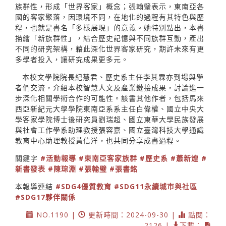
族群性，形成「世界客家」概念；張翰璧表示，東南亞各
國的客家聚落，因環境不同，在地化的過程有其特色與歷
程，也就是書名「多樣展現」的意義。她特別點出，本書
描繪「新族群性」，結合歷史記憶與不同族群互動，產出
不同的研究架構，藉此深化世界客家研究，期許未來有更
多學者投入，讓研究成果更多元。
本校文學院院長紀慧君、歷史系主任李其霖亦到場與學
者們交流，介紹本校智慧人文及產業鏈接成果，討論進一
步深化相關學術合作的可能性。該書其他作者，包括馬來
西亞新紀元大學學院東南亞系系主任白偉權、國立中央大
學客家學院博士後研究員劉瑞超、國立東華大學民族發展
與社會工作學系助理教授張容嘉、國立臺灣科技大學通識
教育中心助理教授黃信洋，也共同分享成書過程。
關鍵字
#活動報導
#東南亞客家族群
#歷史系
#蕭新煌
#
新書發表
#陳琮淵
#張翰璧
#張書銘
本報導連結
#SDG4優質教育
#SDG11永續城市與社區
#SDG17夥伴關係
NO.1190 |
更新時間：2024-09-30 |
點閱：
2126 |
下載：