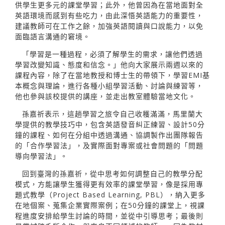
供學生更多元的課堂學習；此外，他曾因為在當地面對全
英語環境而感到有些吃力，由此深悟英語能力的重要性，
建議教師可在工作之餘，加強英語閱讀與口說能力，以免
面臨語言溝通的窘境。
「學習是一種過程，必須了解學生的需求，讓他們透過
學習改變知識、態度和信念。」他向大家展示兩週以來的
課程內容，除了在當地教授和博士生的帶領下，學習EMI基
本概念與理論，進行各種小組學習活動、討論與練習等，
他也參與該校提供的講座，並走出教室體驗當地文化。
孫嘉祈表示，這趟學習之旅令自己收穫滿滿，馬里蘭大
學提供的教學技巧中，包含英語發音糾正練習、設計50分
鐘的課程、如何在分組中透過溝通、協調製作出團隊報告
的「合作學習法」，及實際面對專案或社會問題的「問題
導向學習法」。
回到臺灣的孫嘉祈，從中思考如何調整自己的教學分配
模式，方能讓學生獲得更有效率的課堂學習，像是採用專
題式教學（Project Based Learning, PBL），納入更多
在地個案、蒐集企業實際案例；在50分鐘的課堂上，視課
程進度安排給學生討論的時間，並從中引導思考；最後則