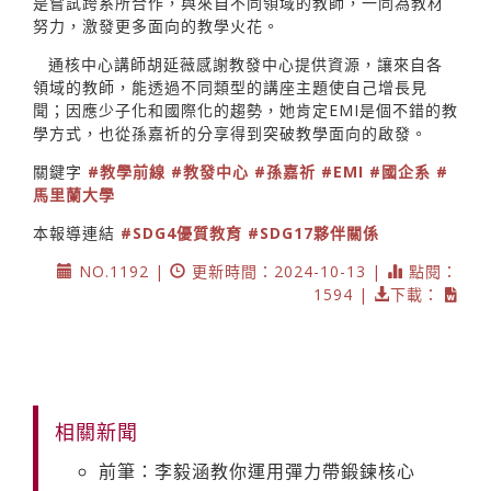
是嘗試跨系所合作，與來自不同領域的教師，一同為教材
努力，激發更多面向的教學火花。
通核中心講師胡延薇感謝教發中心提供資源，讓來自各
領域的教師，能透過不同類型的講座主題使自己增長見
聞；因應少子化和國際化的趨勢，她肯定EMI是個不錯的教
學方式，也從孫嘉祈的分享得到突破教學面向的啟發。
關鍵字
#教學前線
#教發中心
#孫嘉祈
#EMI
#國企系
#
馬里蘭大學
本報導連結
#SDG4優質教育
#SDG17夥伴關係
NO.1192 |
更新時間：2024-10-13 |
點閱：
1594 |
下載：
相關新聞
前筆：李毅涵教你運用彈力帶鍛鍊核心