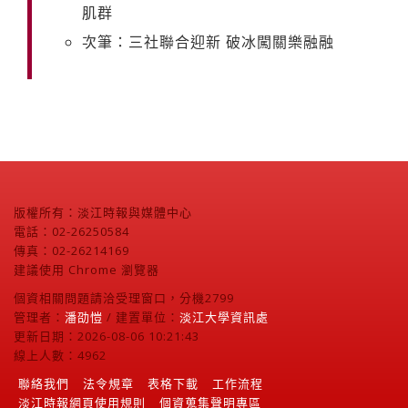
肌群
次筆：三社聯合迎新 破冰闖關樂融融
版權所有：淡江時報與媒體中心
電話：02-26250584
傳真：02-26214169
建議使用 Chrome 瀏覽器
個資相關問題請洽受理窗口，分機2799
管理者：
潘劭愷
/ 建置單位：
淡江大學資訊處
更新日期：2026-08-06 10:21:43
線上人數：4962
聯絡我們
法令規章
表格下載
工作流程
淡江時報網頁使用規則
個資蒐集聲明專區